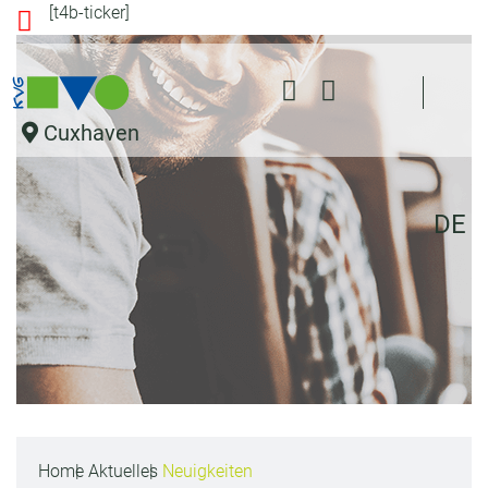
[t4b-ticker]
s
pr
in
g
e
Cuxhaven
n
DE
Home
Aktuelles
Neuigkeiten