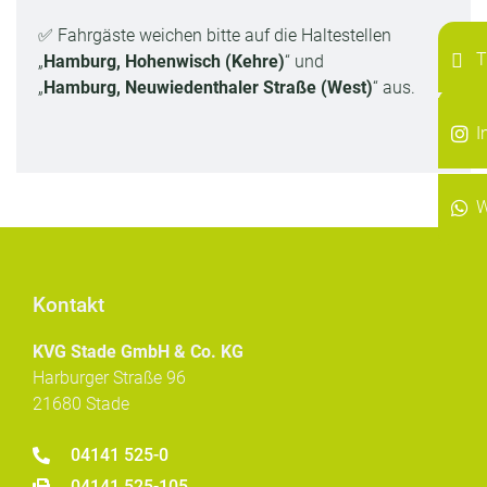
✅ Fahrgäste weichen bitte auf die Haltestellen
T
„
Hamburg, Hohenwisch (Kehre)
“ und
„
Hamburg, Neuwiedenthaler Straße (West)
“ aus.
I
I
W
Kontakt
KVG Stade GmbH & Co. KG
Harburger Straße 96
21680 Stade
04141 525-0
04141 525-105