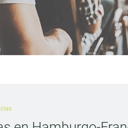
icias
ras en Hamburgo-Fran