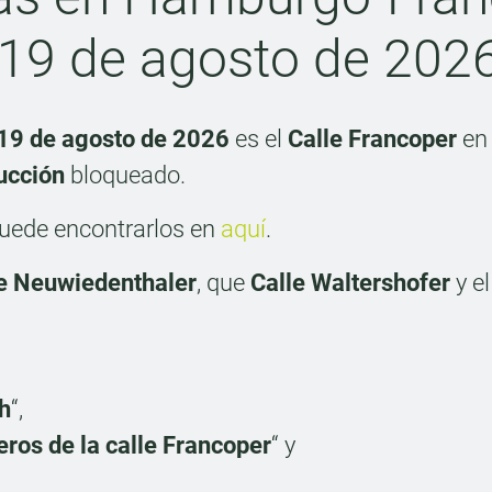
al 19 de agosto de 202
19 de agosto de 2026
es el
Calle Francoper
e
ucción
bloqueado.
 puede encontrarlos en
aquí
.
e Neuwiedenthaler
, que
Calle Waltershofer
y e
h
“,
ros de la calle Francoper
“ y