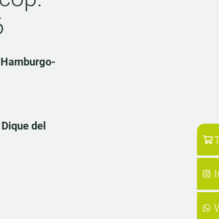
6
n
Hamburgo-
l
Dique del
T