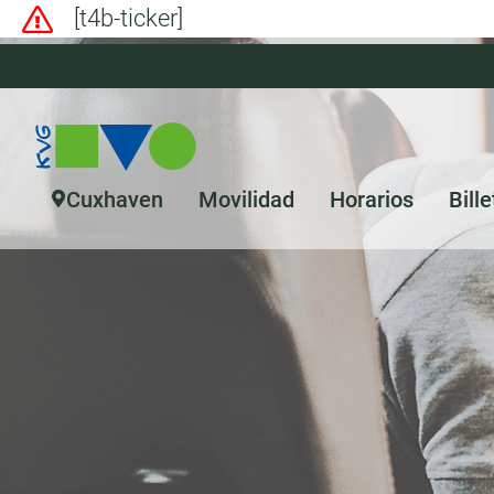
[t4b-ticker]
Cuxhaven
Movilidad
Horarios
Bille