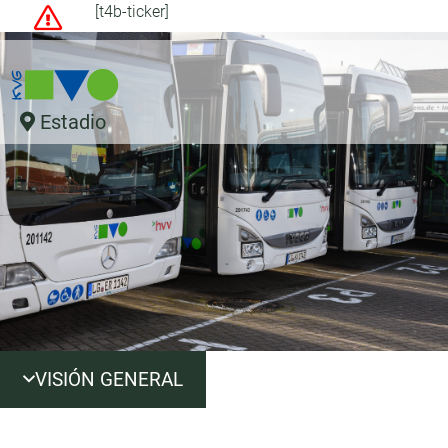
[t4b-ticker]
Estadio
VISIÓN GENERAL