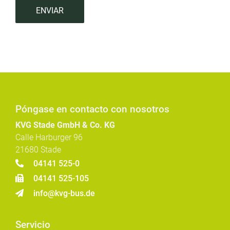
ENVIAR
Póngase en contacto con nosotros
KVG Stade GmbH & Co. KG
Calle Harburger 96
21680 Stade
04141 525-0
04141 525-105
info@kvg-bus.de
Servicio