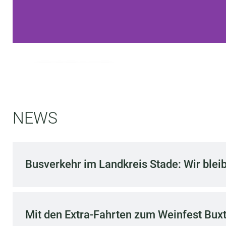
WORAUF
HAST DU
BOCK?
NEWS
Finde deinen Weg: Ausbildung
bei der KVG.
Busverkehr im Landkreis Stade: Wir ble
ERFAHRE MEHR
Mit den Extra-Fahrten zum Weinfest Bux