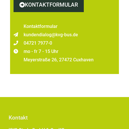
KONTAKTFORMULAR
Kontaktformular
kundendialog@kvg-bus.de
04721 7977-0
mo - fr 7 - 15 Uhr
Meyerstraße 26, 27472 Cuxhaven
Kontakt