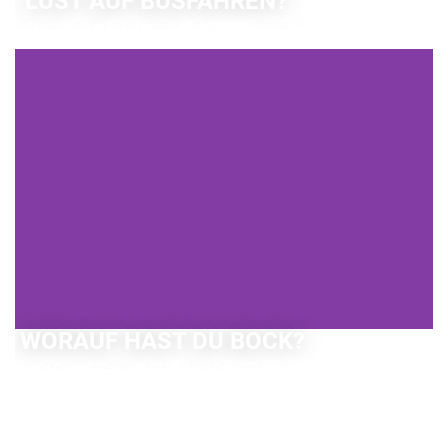
LUST AUF BUSFAHREN?
Es gibt viele gute Gründe Busfahrer/in zu werden.
Finde es heraus!
JETZT INFORMIEREN
WORAUF HAST DU BOCK?
Finde deinen Weg: Ausbildung bei der KVG.
ERFAHRE MEHR