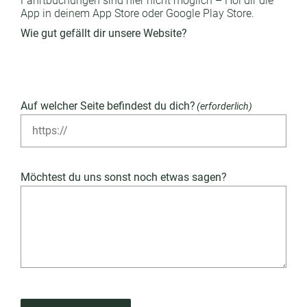
Fahrtbuchungen sind hier nicht möglich – Hol dir die
App in deinem App Store oder Google Play Store.
Wie gut gefällt dir unsere Website?
Furchtbar
Nicht gut
Neutral
Vorwiegend gut
Herausragend
Auf welcher Seite befindest du dich?
(erforderlich)
Möchtest du uns sonst noch etwas sagen?