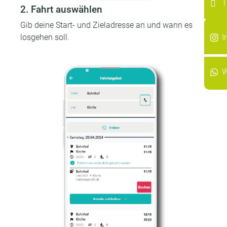
T
2. Fahrt auswählen
Gib deine Start- und Zieladresse an und wann es
I
I
losgehen soll.
W