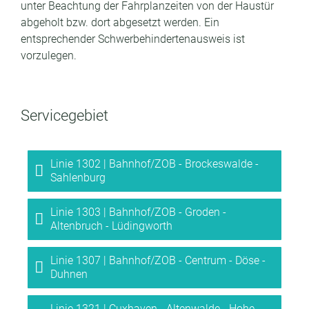
unter Beachtung der Fahrplanzeiten von der Haustür
abgeholt bzw. dort abgesetzt werden. Ein
entsprechender Schwerbehindertenausweis ist
vorzulegen.
Servicegebiet
Linie 1302 | Bahnhof/ZOB - Brockeswalde -
Sahlenburg
Linie 1303 | Bahnhof/ZOB - Groden -
Altenbruch - Lüdingworth
Linie 1307 | Bahnhof/ZOB - Centrum - Döse -
Duhnen
Linie 1321 | Cuxhaven - Altenwalde - Hohe