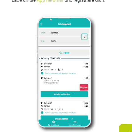
Lade dir die
App herunter
und registriere dich.