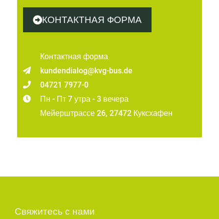
КОНТАКТНАЯ ФОРМА
Контактная форма
kundendialog@kvg-bus.de
04721 7977-0
Пн - Пт 7 утра - 3 вечера
Мейерштрассе 26, 27472 Куксхафен
Свяжитесь с нами