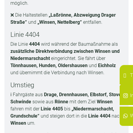
möglich.
❌ Die Haltestellen
„Laßrönne, Abzweigung Drager
Straße“
und
„Winsen, Nettelberg“
entfallen.
Linie 4404
Die Linie
4404
wird während der Baumaßnahme als
zusätzliche Direktverbindung zwischen Winsen und
Niedermarschacht
eingerichtet. Sie fährt über
Tönnhausen, Hunden, Oldershausen
und
Eichholz
und übernimmt die Verbindung nach Winsen.
T
Umstieg
I
ℹ️ Fahrgäste aus
Drage, Drennhausen, Elbstorf, Stove,
I
Schwinde
sowie aus
Rönne
mit dem Ziel
Winsen
fahren mit der
Linie 4405
bis
„Niedermarschacht,
W
Grundschule“
und steigen dort in die
Linie 4404
nach
Winsen
um.