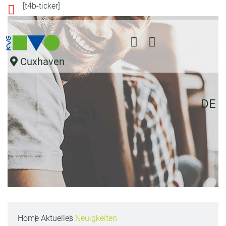
[t4b-ticker]
s
pr
in
g
e
Cuxhaven
n
DE
Home
Aktuelles
Neuigkeiten