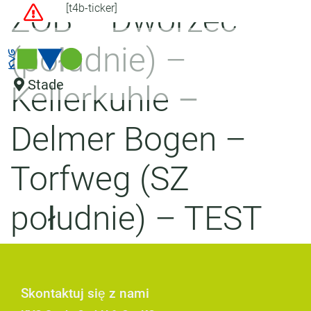
ZOB – Dworzec
[t4b-ticker]
(południe) –
Stade
Kellerkuhle –
Delmer Bogen –
Torfweg (SZ
południe) – TEST
Skontaktuj się z nami