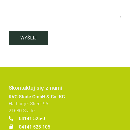
WYŚLIJ
Skontaktuj się z nami
KVG Stade GmbH & Co. KG
Harburger Street 96
21680 Stade
04141 525-0
04141 525-105