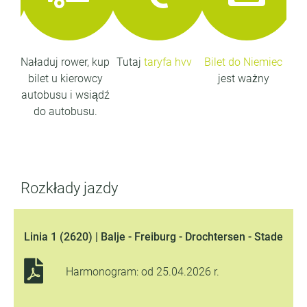
jsze
Naładuj rower, kup
Tutaj
taryfa hvv
Bilet do Niemiec
na
bilet u kierowcy
jest ważny
(
autobusu i wsiądź
do autobusu.
Rozkłady jazdy
Linia 1 (2620) | Balje - Freiburg - Drochtersen - Stade
Harmonogram: od 25.04.2026 r.