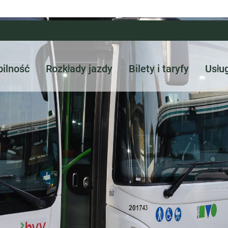
ilność
Rozkłady jazdy
Bilety i taryfy
Usłu