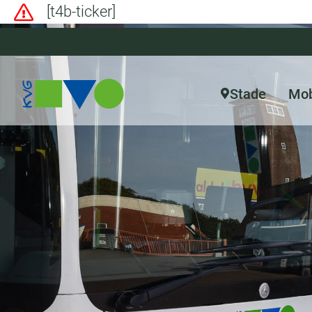
[t4b-ticker]
Stade
Mob