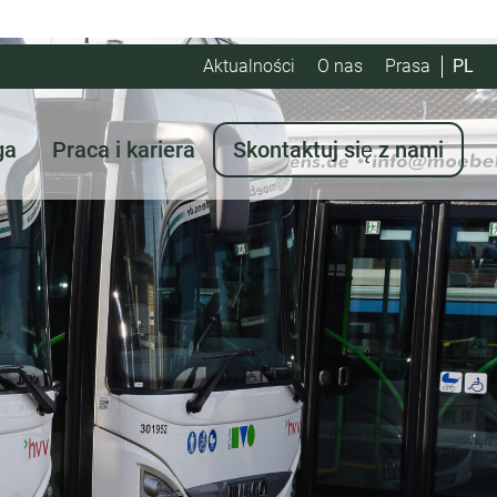
Aktualności
O nas
Prasa
PL
ga
Praca i kariera
Skontaktuj się z nami