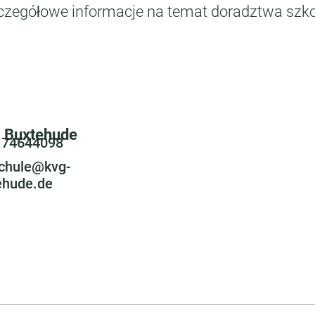
zczegółowe informacje na temat doradztwa szk
a Buxtehude
 74644098
chule@kvg-
ehude.de