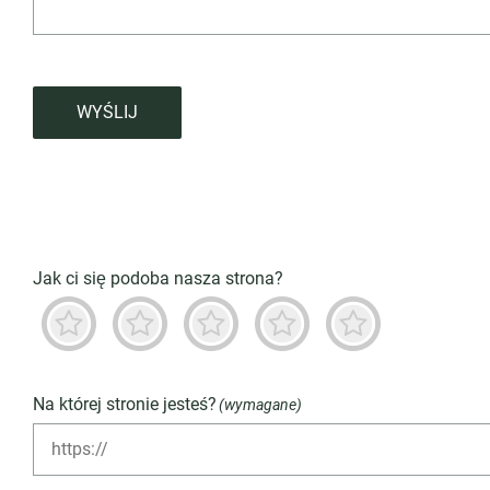
WYŚLIJ
Jak ci się podoba nasza strona?
Okropny
Niedobrze
Neutralny
Przeważnie dobry
Znakomity
Na której stronie jesteś?
(wymagane)