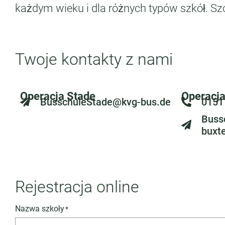
każdym wieku i dla różnych typów szkół. S
Twoje kontakty z nami
Operacja Stade
Operacj
BusschuleStade@kvg-bus.de
0151
Buss
buxt
Rejestracja online
Nazwa szkoły
*