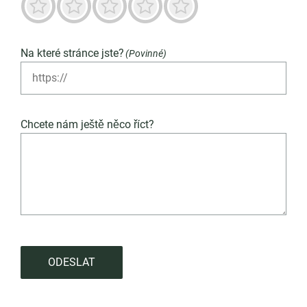
Příšerné
Není dobré
Neutrální
Převážně dobré
Vynikající
Na které stránce jste?
(Povinné)
Chcete nám ještě něco říct?
ODESLAT