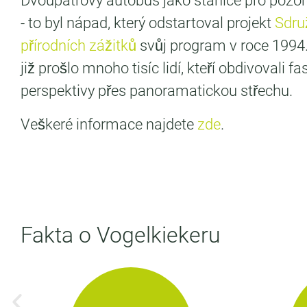
Dvoupatrový autobus jako stanice pro pozor
- to byl nápad, který odstartoval projekt
Sdru
přírodních zážitků
svůj program v roce 1994
již prošlo mnoho tisíc lidí, kteří obdivovali fa
perspektivy přes panoramatickou střechu.
Veškeré informace najdete
zde
.
Fakta o Vogelkiekeru