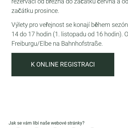
rezervací od března do začátku června a od
začátku prosince.
Výlety pro veřejnost se konají během sezó
14 do 17 hodin (1. listopadu od 16 hodin). O
Freiburgu/Elbe na Bahnhofstraße.
K ONLINE REGISTRACI
Jak se vám líbí naše webové stránky?