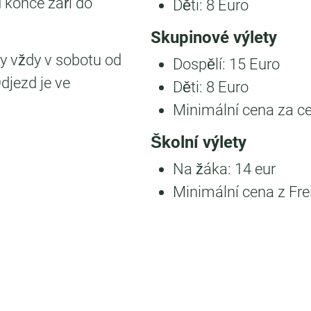
 konce září do
Děti: 8 Euro
Skupinové výlety
ny vždy v sobotu od
Dospělí: 15 Euro
djezd je ve
Děti: 8 Euro
Minimální cena za ce
Školní výlety
Na žáka: 14 eur
Minimální cena z Fre