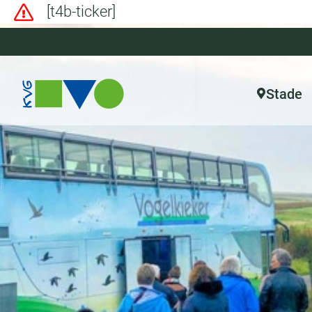
[t4b-ticker]
Stade