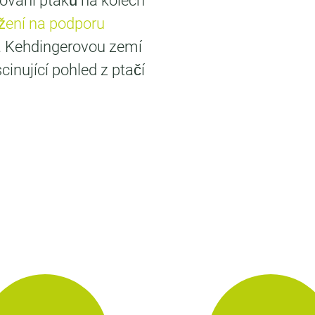
ování ptáků na kolech
žení na podporu
. Kehdingerovou zemí
scinující pohled z ptačí