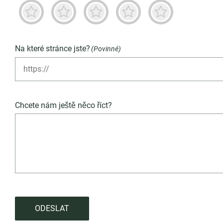
Příšerné
Není dobré
Neutrální
Převážně dobré
Vynikající
Na které stránce jste?
(Povinné)
Chcete nám ještě něco říct?
ODESLAT