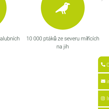
palubních
10 000 ptáků ze severu mířících
Mi
na jih