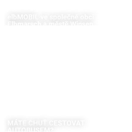
elbMOBIL ve společné obci
Elbmarsch a městě Winsen
Můžete se také vydat do přírody!
VÍCE INFORMACÍ
MÁTE CHUŤ CESTOVAT
AUTOBUSEM?