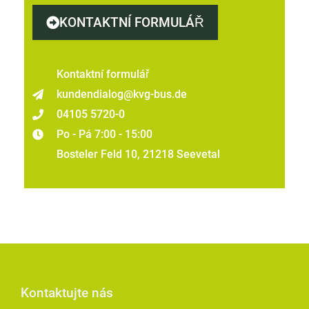
KONTAKTNÍ FORMULÁŘ
Kontaktní formulář
kundendialog@kvg-bus.de
04105 5720-0
Po - Pá 7:00 - 15:00
Bosteler Feld 10, 21218 Seevetal
Kontaktujte nás