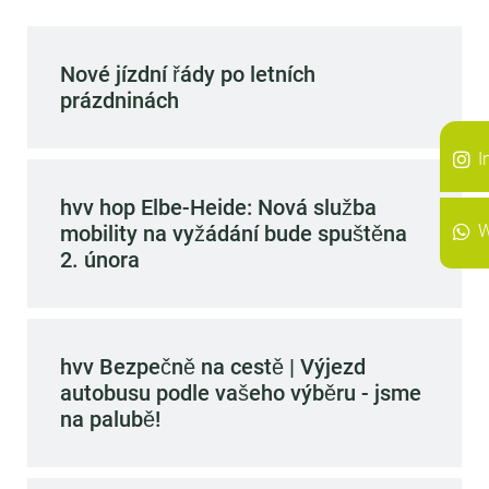
Nové jízdní řády po letních
prázdninách
I
hvv hop Elbe-Heide: Nová služba
W
mobility na vyžádání bude spuštěna
2. února
hvv Bezpečně na cestě | Výjezd
autobusu podle vašeho výběru - jsme
na palubě!