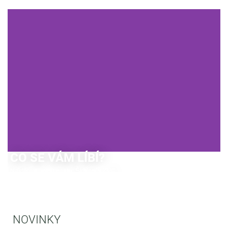
Existuje mnoho dobrých důvodů, proč se stát řidičem autobusu.
Zjistěte to!
INFORMOVAT NYNÍ
CO SE VÁM LÍBÍ?
Najděte si svou cestu: Školení v KVG.
ZJISTIT VÍCE
NOVINKY