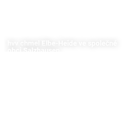
hvv chmel Elbe-Heide ve společné
obci Salzhausen
A hop, tady jsi!
VÍCE INFORMACÍ