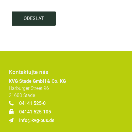
ODESLAT
Kontaktujte nás
KVG Stade GmbH & Co. KG
Harburger Street 96
21680 Stade
04141 525-0
04141 525-105
info@kvg-bus.de