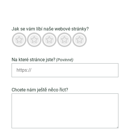
Jak se vám líbí naše webové stránky?
Příšerné
Není dobré
Neutrální
Převážně dobré
Vynikající
Na které stránce jste?
(Povinné)
Chcete nám ještě něco říct?