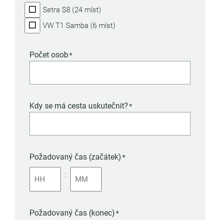
Setra S8 (24 míst)
VW T1 Samba (6 míst)
Počet osob
*
Kdy se má cesta uskutečnit?
*
Požadovaný čas (začátek)
*
:
Požadovaný čas (konec)
*