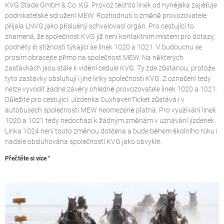
KVG Stade GmbH & Co. KG. Provoz těchto linek od nynějška zajišťuje
podnikatelské sdružení MEW. Rozhodnutí o změně provozovatele
přijala LNVG jako příslušný schvalovací orgán. Pro cestující to
znamená, že společnost KVG již není kontaktním místem pro dotazy,
podněty či stížnosti týkající se linek 1020 a 1021. V budoucnu se
prosím obracejte přímo na společnost MEW. Na některých
zastávkách jsou stále k vidění cedule KVG. Ty zde zůstanou, protože
tyto zastávky obsluhují i jiné linky společnosti KVG. Z označení tedy
nelze vyvodit žádné závěry ohledně provozovatele linek 1020 a 1021.
Důležité pro cestující: Jízdenka CuxhavenTicket zůstává i v
autobusech společnosti MEW neomezeně platná. Pro využívání linek
1020 a 1021 tedy nedochází k žádným změnám v uznávání jízdenek.
Linka 1024 není touto změnou dotčena a bude během školního roku i
nadále obsluhována společností KVG jako obvykle.
Přečtěte si více "