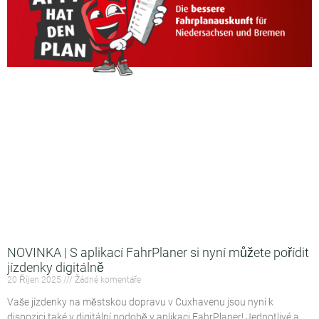
NOVINKA | S aplikací FahrPlaner si nyní můžete pořídit
jízdenky digitálně
20 Říjen 2025
Žádné komentáře
Vaše jízdenky na městskou dopravu v Cuxhavenu jsou nyní k
dispozici také v digitální podobě v aplikaci FahrPlaner! Jednotlivé a