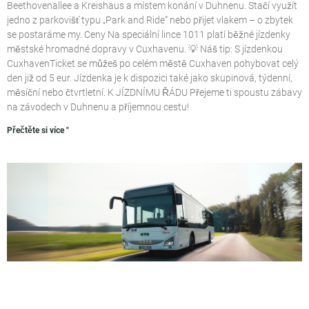
Beethovenallee a Kreishaus a místem konání v Duhnenu. Stačí využít
jedno z parkovišť typu „Park and Ride“ nebo přijet vlakem – o zbytek
se postaráme my. Ceny Na speciální lince 1011 platí běžné jízdenky
městské hromadné dopravy v Cuxhavenu. 💡 Náš tip: S jízdenkou
CuxhavenTicket se můžeš po celém městě Cuxhaven pohybovat celý
den již od 5 eur. Jízdenka je k dispozici také jako skupinová, týdenní,
měsíční nebo čtvrtletní. K JÍZDNÍMU ŘÁDU Přejeme ti spoustu zábavy
na závodech v Duhnenu a příjemnou cestu!
Přečtěte si více "