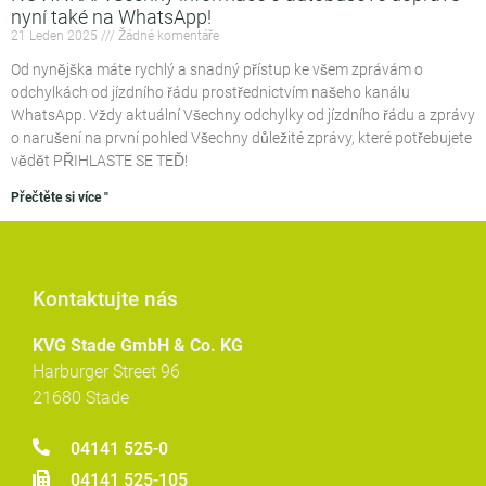
nyní také na WhatsApp!
21 Leden 2025
Žádné komentáře
Od nynějška máte rychlý a snadný přístup ke všem zprávám o
odchylkách od jízdního řádu prostřednictvím našeho kanálu
WhatsApp. Vždy aktuální Všechny odchylky od jízdního řádu a zprávy
o narušení na první pohled Všechny důležité zprávy, které potřebujete
vědět PŘIHLASTE SE TEĎ!
Přečtěte si více "
Kontaktujte nás
KVG Stade GmbH & Co. KG
Harburger Street 96
21680 Stade
04141 525-0
04141 525-105