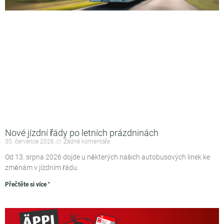
Nové jízdní řády po letních prázdninách
30. července 2026
Žádné komentáře
Od 13. srpna 2026 dojde u některých našich autobusových linek ke
změnám v jízdním řádu.
Přečtěte si více "