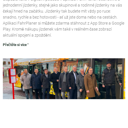
jednodenní jízdenky, stejně jako skupinové a rodinné jízdenky na vás
čekají hned na začátku. Jízdenky tak budete mít vždy po ruce:
snadno, rychle a bez hotovosti - ať už jste doma nebo na cestách.
Aplikaci FahrPlaner si můžete zdarma stáhnout z App Store a Google
Play. Kromě nákupu jízdenek vám také v reálném čase zobrazí
aktuální spojení a zpoždění.
Přečtěte si více "