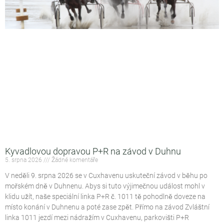
Kyvadlovou dopravou P+R na závod v Duhnu
5. srpna 2026
Žádné komentáře
V neděli 9. srpna 2026 se v Cuxhavenu uskuteční závod v běhu po
mořském dně v Duhnenu. Abys si tuto výjimečnou událost mohl v
klidu užít, naše speciální linka P+R č. 1011 tě pohodlně doveze na
místo konání v Duhnenu a poté zase zpět. Přímo na závod Zvláštní
linka 1011 jezdí mezi nádražím v Cuxhavenu, parkovišti P+R