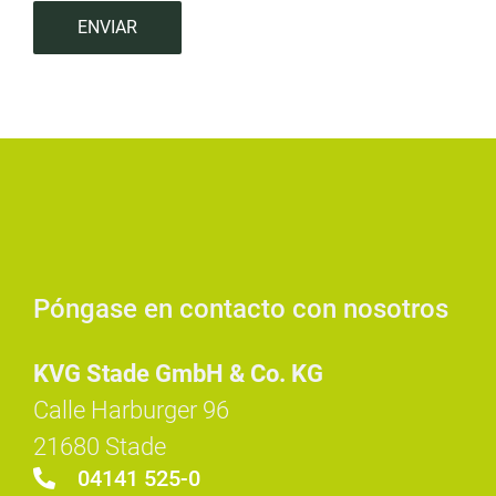
ENVIAR
Póngase en contacto con nosotros
KVG Stade GmbH & Co. KG
Calle Harburger 96
21680 Stade
04141 525-0