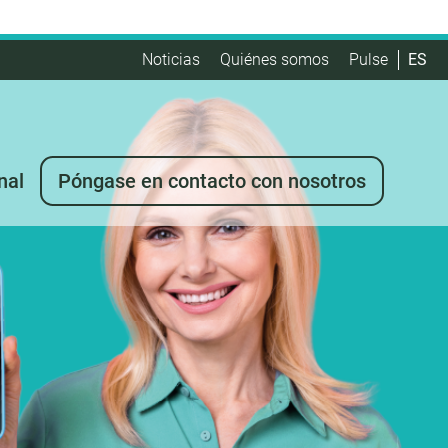
Noticias
Quiénes somos
Pulse
ES
nal
Póngase en contacto con nosotros