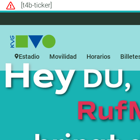
[t4b-ticker]
Estadio
Movilidad
Horarios
Billete