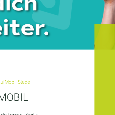
RufMobil Stade
FMOBIL