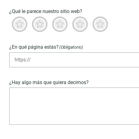
¿Qué le parece nuestro sitio web?
Terrible
No es bueno
Neutro
Predominantemente buen
Destacado
¿En qué página estás?
(Obligatorio)
¿Hay algo más que quiera decirnos?