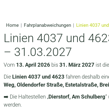
t
Zum Inhalt überspringen
s
pr
in
Home
Fahrplanabweichungen
Linien 4037 und
g
Linien 4037 und 4623
e
– 31.03.2027
n
Vom
13. April 2026
bis
31. März 2027
ist di
Die
Linien 4037 und 4623
fahren deshalb ein
Weg, Oldendorfer Straße, Estetalstraße, Brei
➡️ Die Haltestellen „
Dierstorf, Am Schulberg
“
werden.