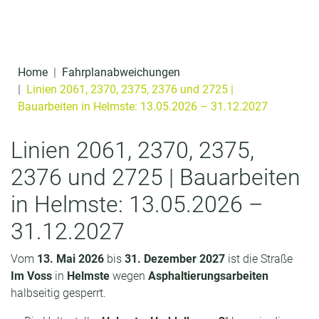
Zum Inhalt überspringen
s
p
ri
Home
Fahrplanabweichungen
n
Linien 2061, 2370, 2375, 2376 und 2725 |
g
Bauarbeiten in Helmste: 13.05.2026 – 31.12.2027
e
n
Linien 2061, 2370, 2375,
2376 und 2725 | Bauarbeiten
in Helmste: 13.05.2026 –
31.12.2027
Vom
13. Mai 2026
bis
31. Dezember 2027
ist die Straße
Im Voss
in
Helmste
wegen
Asphaltierungsarbeiten
halbseitig gesperrt.