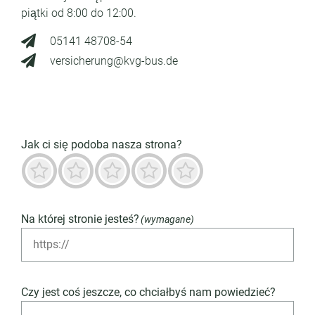
piątki od 8:00 do 12:00.
05141 48708-54
versicherung@kvg-bus.de
Jak ci się podoba nasza strona?
Okropny
Niedobrze
Neutralny
Przeważnie dobry
Znakomity
Na której stronie jesteś?
(wymagane)
Czy jest coś jeszcze, co chciałbyś nam powiedzieć?