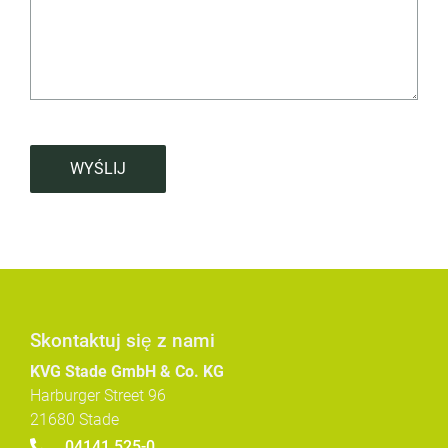
WYŚLIJ
Skontaktuj się z nami
KVG Stade GmbH & Co. KG
Harburger Street 96
21680 Stade
04141 525-0