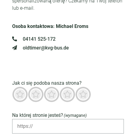
spersonalizowaną ofertę? Czekamy na Twój telefon
lub e-mail.
Osoba kontaktowa: Michael Eroms
04141 525-172
oldtimer@kvg-bus.de
Jak ci się podoba nasza strona?
Okropny
Niedobrze
Neutralny
Przeważnie dobry
Znakomity
Na której stronie jesteś?
(wymagane)