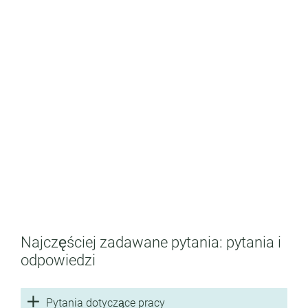
Ale nie masz na to ochoty?
Znajdź praktykę, która Ci odpowiada. Pozwól nam
doradzić.
Najczęściej zadawane pytania: pytania i
Powrót do przeglądu szkoleń
odpowiedzi
Pytania dotyczące pracy