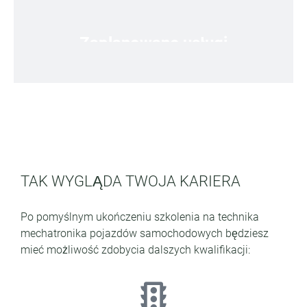
Zaplanowane usługi
Prowadzisz i monitorujesz nasze autobusy w
Z
ramach zaplanowanych usług
TAK WYGLĄDA TWOJA KARIERA
Po pomyślnym ukończeniu szkolenia na technika
mechatronika pojazdów samochodowych będziesz
mieć możliwość zdobycia dalszych kwalifikacji: