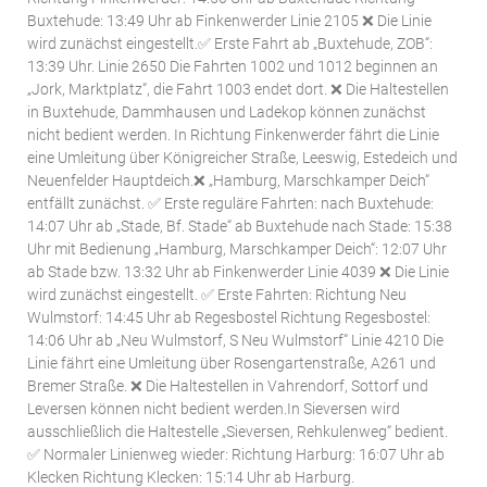
Buxtehude: 13:49 Uhr ab Finkenwerder Linie 2105 ❌ Die Linie
wird zunächst eingestellt.✅ Erste Fahrt ab „Buxtehude, ZOB“:
13:39 Uhr. Linie 2650 Die Fahrten 1002 und 1012 beginnen an
„Jork, Marktplatz“, die Fahrt 1003 endet dort. ❌ Die Haltestellen
in Buxtehude, Dammhausen und Ladekop können zunächst
nicht bedient werden. In Richtung Finkenwerder fährt die Linie
eine Umleitung über Königreicher Straße, Leeswig, Estedeich und
Neuenfelder Hauptdeich.❌ „Hamburg, Marschkamper Deich“
entfällt zunächst. ✅ Erste reguläre Fahrten: nach Buxtehude:
14:07 Uhr ab „Stade, Bf. Stade“ ab Buxtehude nach Stade: 15:38
Uhr mit Bedienung „Hamburg, Marschkamper Deich“: 12:07 Uhr
ab Stade bzw. 13:32 Uhr ab Finkenwerder Linie 4039 ❌ Die Linie
wird zunächst eingestellt. ✅ Erste Fahrten: Richtung Neu
Wulmstorf: 14:45 Uhr ab Regesbostel Richtung Regesbostel:
14:06 Uhr ab „Neu Wulmstorf, S Neu Wulmstorf“ Linie 4210 Die
Linie fährt eine Umleitung über Rosengartenstraße, A261 und
Bremer Straße. ❌ Die Haltestellen in Vahrendorf, Sottorf und
Leversen können nicht bedient werden.In Sieversen wird
ausschließlich die Haltestelle „Sieversen, Rehkulenweg“ bedient.
✅ Normaler Linienweg wieder: Richtung Harburg: 16:07 Uhr ab
Klecken Richtung Klecken: 15:14 Uhr ab Harburg.