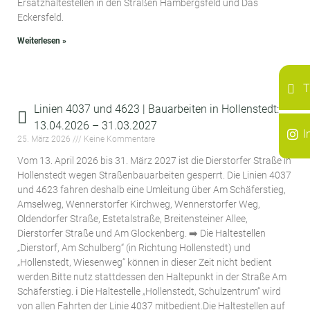
Ersatzhaltestellen in den Straßen Hambergsfeld und Das
Eckersfeld.
Weiterlesen »
T
Linien 4037 und 4623 | Bauarbeiten in Hollenstedt:
13.04.2026 – 31.03.2027
I
25. März 2026
Keine Kommentare
Vom 13. April 2026 bis 31. März 2027 ist die Dierstorfer Straße in
Hollenstedt wegen Straßenbauarbeiten gesperrt. Die Linien 4037
und 4623 fahren deshalb eine Umleitung über Am Schäferstieg,
Amselweg, Wennerstorfer Kirchweg, Wennerstorfer Weg,
Oldendorfer Straße, Estetalstraße, Breitensteiner Allee,
Dierstorfer Straße und Am Glockenberg. ➡️ Die Haltestellen
„Dierstorf, Am Schulberg“ (in Richtung Hollenstedt) und
„Hollenstedt, Wiesenweg“ können in dieser Zeit nicht bedient
werden.Bitte nutz stattdessen den Haltepunkt in der Straße Am
Schäferstieg. ℹ️ Die Haltestelle „Hollenstedt, Schulzentrum“ wird
von allen Fahrten der Linie 4037 mitbedient.Die Haltestellen auf