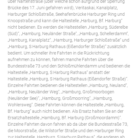
über Nartenstraße (über welche schon aufgrund der Sperrung
Brücke des 17. Juni gefahren wird), Veritaskai, Kanalplatz,
Harburger Schloßstraße, Seehafenbrücke Harburger Ring und
Knoopstraße und kann die Haltestelle „Harburg, Bf. Harburg“
nicht bedienen. Es werden die Haltestellen „Hamburg, Süderelbe
(Süd)“, „Hamburg, Neuländer Straße“, „Hamburg, Schellerdamm“,
„Hamburg, Kanalplatz“, „Hamburg, Harburger Schloßstraße“ und
„Hamburg, S Harburg Rathaus (Eißendorfer Straße)“ zusätzlich
bedient. Um schneller ihre Fahrten in die Rückrichtung
aufnehmen zu können, fahren manche Fahrten über die
Bundesstraße 73 und den Schloßmühlendamm und bedienen die
Haltestelle „Hamburg, S Harburg Rathaus“ anstatt der
Haltestelle „Hamburg, S Harburg Rathaus (Eißendorfer Straße)“.
Einzelne Fahrten bedienen die Haltestellen „Hamburg, Neuland“,
„Hamburg, Neuländer Weg“, „Hamburg, Großmoorbogen
(Neuländer See)“, „Hamburg, Großmoorring“, „Hamburg,
Wohlersweg“. Diese Fahrten können die Haltestelle „Hamburg,
Bf. Harburg“ auch nicht bedienen. Als Ersatz halten Sie an der
Ersatzhaltestelle „Hamburg, Bf. Harburg (Großmoordamm)“.
Einzelne Fahrten davon fahren ab da über die Bundesstraße 73,
die Moorstraße, die Wilstorfer Straße und den Harburger Ring
zur Haltestelle „Hamburg, S Harburg Rathaus“, die anderen ab