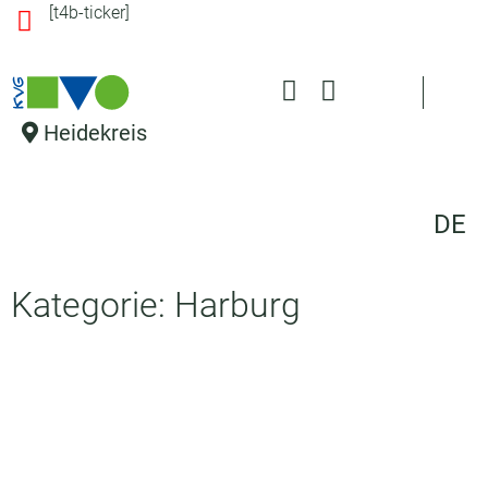
[t4b-ticker]
s
pr
in
g
e
Heidekreis
n
DE
Kategorie: Harburg