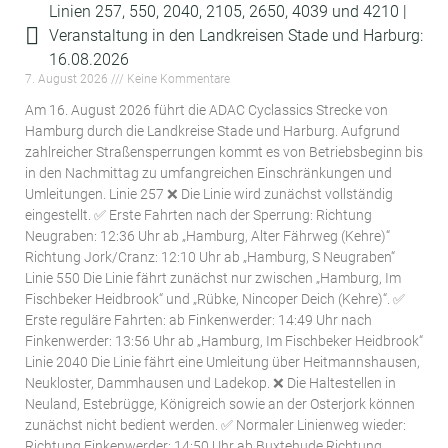
Linien 257, 550, 2040, 2105, 2650, 4039 und 4210 |
Veranstaltung in den Landkreisen Stade und Harburg:
16.08.2026
7. August 2026
Keine Kommentare
Am 16. August 2026 führt die ADAC Cyclassics Strecke von
Hamburg durch die Landkreise Stade und Harburg. Aufgrund
zahlreicher Straßensperrungen kommt es von Betriebsbeginn bis
in den Nachmittag zu umfangreichen Einschränkungen und
Umleitungen. Linie 257 ❌ Die Linie wird zunächst vollständig
eingestellt. ✅ Erste Fahrten nach der Sperrung: Richtung
Neugraben: 12:36 Uhr ab „Hamburg, Alter Fährweg (Kehre)“
Richtung Jork/Cranz: 12:10 Uhr ab „Hamburg, S Neugraben“
Linie 550 Die Linie fährt zunächst nur zwischen „Hamburg, Im
Fischbeker Heidbrook“ und „Rübke, Nincoper Deich (Kehre)“. ✅
Erste reguläre Fahrten: ab Finkenwerder: 14:49 Uhr nach
Finkenwerder: 13:56 Uhr ab „Hamburg, Im Fischbeker Heidbrook“
Linie 2040 Die Linie fährt eine Umleitung über Heitmannshausen,
Neukloster, Dammhausen und Ladekop. ❌ Die Haltestellen in
Neuland, Estebrügge, Königreich sowie an der Osterjork können
zunächst nicht bedient werden. ✅ Normaler Linienweg wieder:
Richtung Finkenwerder: 14:50 Uhr ab Buxtehude Richtung