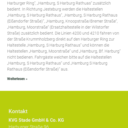
Harburger Ring“, „Hamburg, S Harburg Rathuas“ zusätzlich
bedient. In Richtung Jesteburg werden die Haltestellen
„Hamburg, S Harburg Rathaus“, „Hamburg, S Harburg Rathaus
(Eißendorfer Straße)“, „Hamburg, Knoopstraße/Bremer Straße“,
„Hamburg, Moorstraße“ (Ersatzhaltestelle in der Wilstorfer
Straße) zusätzlich bedient. Die Linien 4200 und 4210 fahren von
der Straße Krummholzberg direkt auf den Harburger Ring zur
Haltestelle „Hamburg, S Harburg Rathaus“ und können die
Haltestellen „Hamburg, Moorstraße“ und „Hamburg, Bf. Harburg“
nicht bedienen. Fahrgäste weichen bitte auf die Haltestellen
„Hamburg, S Harburg Rathaus“ und „Hamburg S Harburg
Rathaus (Eißendorfer Straße)“ aus.
Weiterlesen »
Kontakt
KVG Stade GmbH & Co. KG
Harburger Straße 96