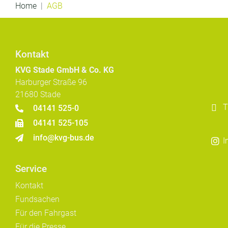
Home
AGB
Kontakt
KVG Stade GmbH & Co. KG
Harburger Straße 96
21680 Stade
T
04141 525-0
04141 525-105
info@kvg-bus.de
I
Service
Kontakt
Fundsachen
Für den Fahrgast
Für die Presse