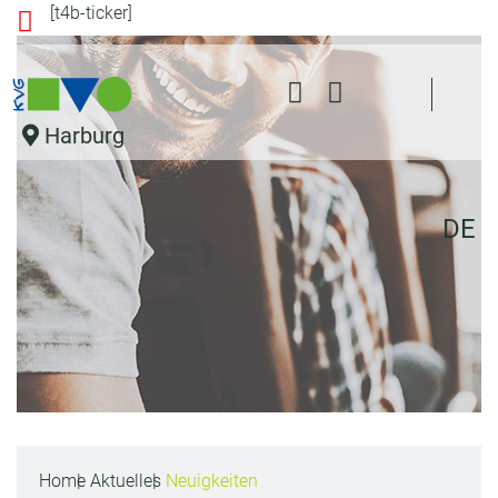
[t4b-ticker]
s
pr
in
g
e
Harburg
n
DE
Home
Aktuelles
Neuigkeiten