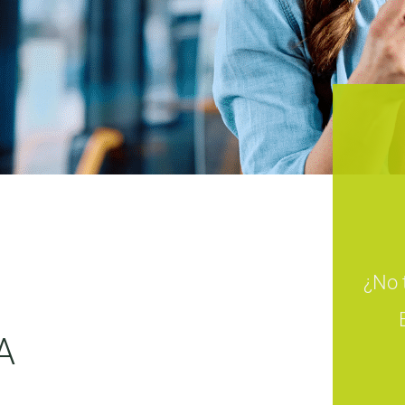
¿No 
A