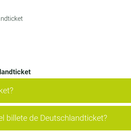
andticket
landticket
ket?
 billete de Deutschlandticket?