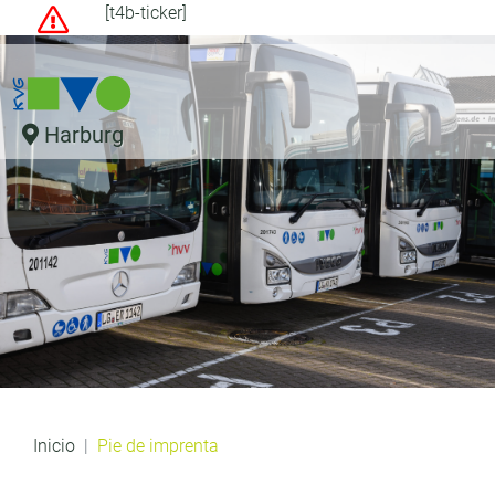
[t4b-ticker]
Harburg
Inicio
Pie de imprenta