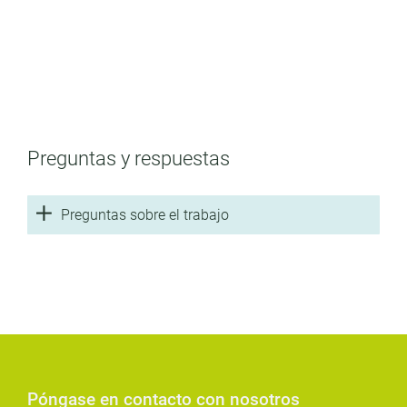
¿Pero no te apetece?
Encuentra un aprendizaje que se adapte a ti. Déjate
asesorar.
Preguntas y respuestas
Volver al resumen de la formación
Preguntas sobre el trabajo
Póngase en contacto con nosotros