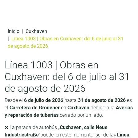
Ir al contenido
t
e
n
Inicio
Cuxhaven
i
Línea 1003 | Obras en Cuxhaven: del 6 de julio al 31
de agosto de 2026
d
o
Línea 1003 | Obras en
Cuxhaven: del 6 de julio al 31
de agosto de 2026
Desde el
6 de julio de 2026
hasta
31 de agosto de 2026
es
el
Carretera de Grodener
en
Cuxhaven
debido a la
Averías
y reparación de tuberías
cerrado por un lado.
❌ La parada de autobús „
Cuxhaven, calle Neue
Industriestraße
“puede, en este momento, ser de la»
Línea