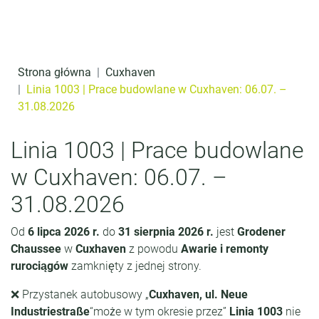
Przejdź do treści
o
t
r
Strona główna
Cuxhaven
e
Linia 1003 | Prace budowlane w Cuxhaven: 06.07. –
31.08.2026
ś
c
Linia 1003 | Prace budowlane
i
w Cuxhaven: 06.07. –
31.08.2026
Od
6 lipca 2026 r.
do
31 sierpnia 2026 r.
jest
Grodener
Chaussee
w
Cuxhaven
z powodu
Awarie i remonty
rurociągów
zamknięty z jednej strony.
❌ Przystanek autobusowy „
Cuxhaven, ul. Neue
Industriestraße
“może w tym okresie przez”
Linia 1003
nie