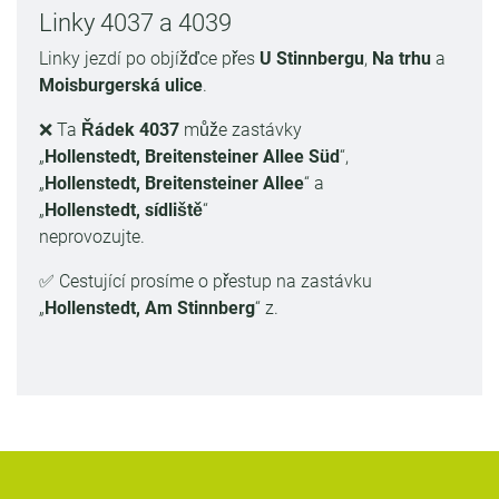
Linky 4037 a 4039
Linky jezdí po objížďce přes
U Stinnbergu
,
Na trhu
a
Moisburgerská ulice
.
❌ Ta
Řádek 4037
může zastávky
„
Hollenstedt, Breitensteiner Allee Süd
“,
„
Hollenstedt, Breitensteiner Allee
“ a
„
Hollenstedt, sídliště
“
neprovozujte.
✅ Cestující prosíme o přestup na zastávku
„
Hollenstedt, Am Stinnberg
“ z.