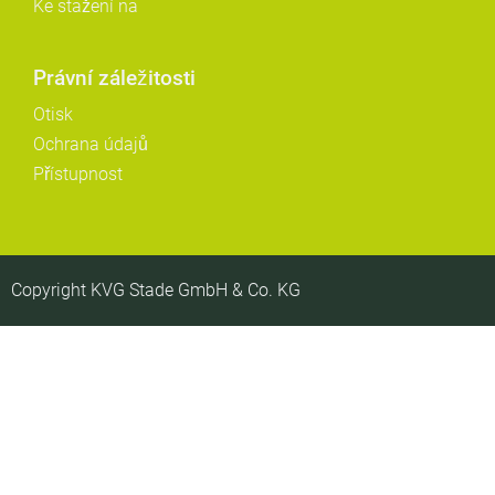
Ke stažení na
Právní záležitosti
Otisk
Ochrana údajů
Přístupnost
Copyright KVG Stade GmbH & Co. KG