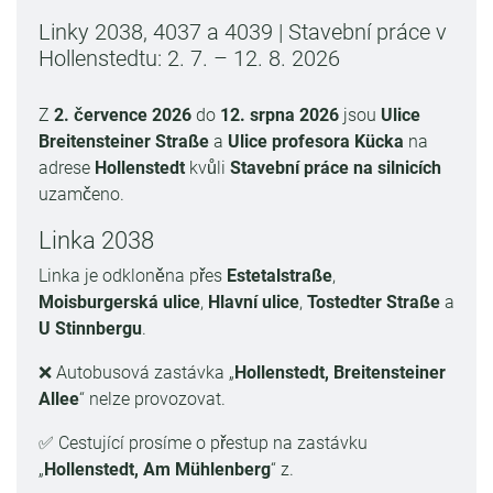
Linky 2038, 4037 a 4039 | Stavební práce v
Hollenstedtu: 2. 7. – 12. 8. 2026
Z
2. července 2026
do
12. srpna 2026
jsou
Ulice
Breitensteiner Straße
a
Ulice profesora Kücka
na
adrese
Hollenstedt
kvůli
Stavební práce na silnicích
uzamčeno.
Linka 2038
Linka je odkloněna přes
Estetalstraße
,
Moisburgerská ulice
,
Hlavní ulice
,
Tostedter Straße
a
U Stinnbergu
.
❌ Autobusová zastávka „
Hollenstedt, Breitensteiner
Allee
“ nelze provozovat.
✅ Cestující prosíme o přestup na zastávku
„
Hollenstedt, Am Mühlenberg
“ z.