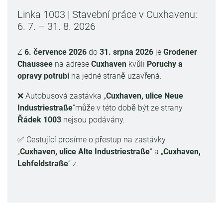
Linka 1003 | Stavební práce v Cuxhavenu:
6. 7. – 31. 8. 2026
Z
6. července 2026
do
31. srpna 2026
je
Grodener
Chaussee
na adrese
Cuxhaven
kvůli
Poruchy a
opravy potrubí
na jedné straně uzavřená.
❌ Autobusová zastávka „
Cuxhaven, ulice Neue
Industriestraße
“může v této době být ze strany
Řádek 1003
nejsou podávány.
✅ Cestující prosíme o přestup na zastávky
„
Cuxhaven, ulice Alte Industriestraße
“ a „
Cuxhaven,
Lehfeldstraße
“ z.