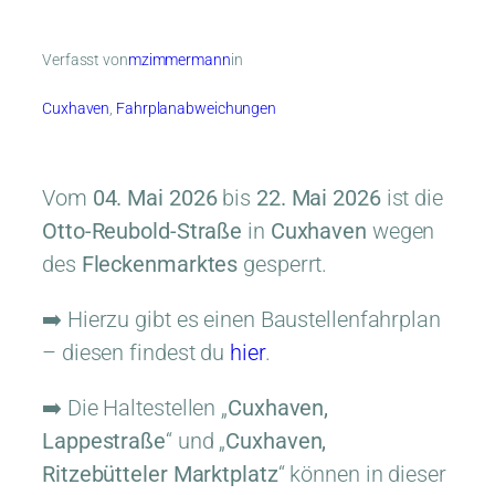
Verfasst von
mzimmermann
in
Cuxhaven
, 
Fahrplanabweichungen
Vom
04. Mai 2026
bis
22. Mai 2026
ist die
Otto-Reubold-Straße
in
Cuxhaven
wegen
des
Fleckenmarktes
gesperrt.
➡️ Hierzu gibt es einen Baustellenfahrplan
– diesen findest du
hier
.
➡️ Die Haltestellen „
Cuxhaven,
Lappestraße
“ und „
Cuxhaven,
Ritzebütteler Marktplatz
“ können in dieser