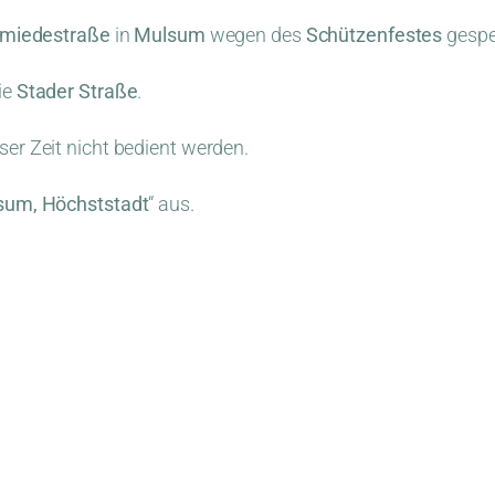
hmiedestraße
in
Mulsum
wegen des
Schützenfestes
gespe
ie
Stader Straße
.
eser Zeit nicht bedient werden.
sum, Höchststadt
“ aus.