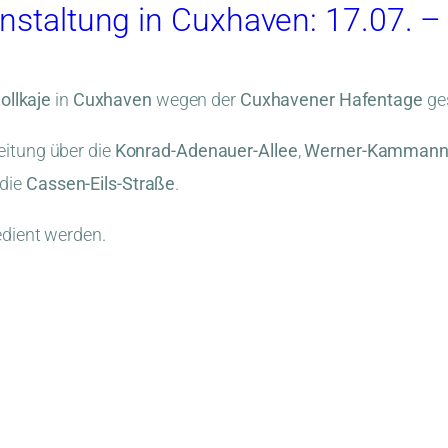
anstaltung in Cuxhaven: 17.07. 
ollkaje
in
Cuxhaven
wegen der
Cuxhavener Hafentage
ges
eitung über die
Konrad-Adenauer-Allee
,
Werner-Kammann
die
Cassen-Eils-Straße
.
edient werden.