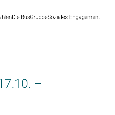
ahlen
Die BusGruppe
Soziales Engagement
17.10. –