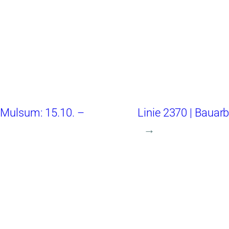
n Mulsum: 15.10. –
Linie 2370 | Bauar
→