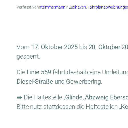
Verfasst von
mzimmermann
in
Cuxhaven
, 
Fahrplanabweichunge
Vom
17. Oktober 2025
bis
20. Oktober 2
gesperrt.
Die
Linie 559
fährt deshalb eine Umleitun
Diesel-Straße und Gewerbering
.
➡️ Die Haltestelle „
Glinde, Abzweig Ebers
Bitte nutz stattdessen die Haltestellen „
Ko