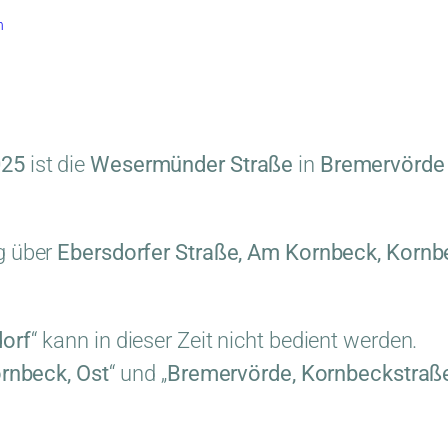
n
025
ist die
Wesermünder Straße
in
Bremervörde
g über
Ebersdorfer Straße, Am Kornbeck, Kornbe
dorf
“ kann in dieser Zeit nicht bedient werden.
rnbeck, Ost
“ und „
Bremervörde, Kornbeckstraß