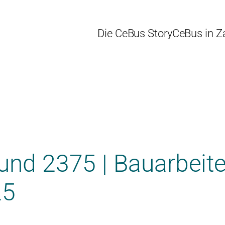
Die CeBus Story
CeBus in Z
und 2375 | Bauarbeit
25