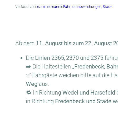
Verfasst von
mzimmermann
in
Fahrplanabweichungen
, 
Stade
Ab dem
11. August bis zum 22. August 2
Die
Linien 2365, 2370 und 2375
fahre
➡️ Die Haltestellen
„Fredenbeck, Bah
✅ Fahrgäste weichen bitte auf die Ha
Weg
aus.
🔁 In Richtung
Wedel und Harsefeld
b
in Richtung
Fredenbeck und Stade
we