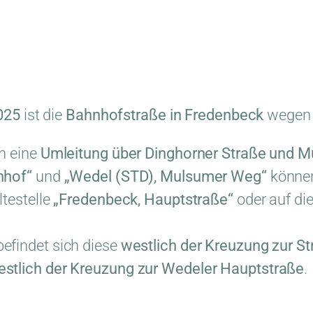
025
ist die
Bahnhofstraße in Fredenbeck
wege
n eine
Umleitung über Dinghorner Straße und 
nhof“
und
„Wedel (STD), Mulsumer Weg“
können
ltestelle
„Fredenbeck, Hauptstraße“
oder auf di
efindet sich diese
westlich der Kreuzung zur S
stlich der Kreuzung zur Wedeler Hauptstraße
.