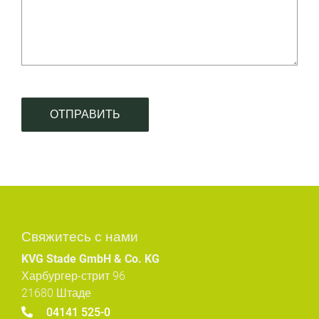
ОТПРАВИТЬ
Свяжитесь с нами
KVG Stade GmbH & Co. KG
Харбургер-стрит 96
21680 Штаде
04141 525-0