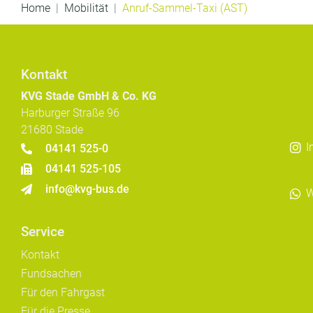
Home
Mobilität
Anruf-Sammel-Taxi (AST)
Kontakt
KVG Stade GmbH & Co. KG
Harburger Straße 96
21680 Stade
I
04141 525-0
04141 525-105
info@kvg-bus.de
W
Service
Kontakt
Fundsachen
Für den Fahrgast
Für die Presse