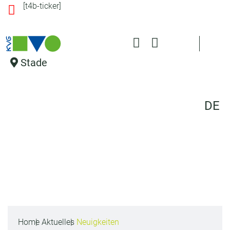
[t4b-ticker]
s
pr
in
g
e
Stade
n
DE
Home
Aktuelles
Neuigkeiten