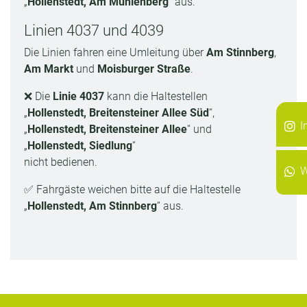
„
Hollenstedt, Am Mühlenberg
“ aus.
Linien 4037 und 4039
Die Linien fahren eine Umleitung über
Am Stinnberg
,
Am Markt
und
Moisburger Straße
.
❌ Die
Linie 4037
kann die Haltestellen
„
Hollenstedt, Breitensteiner Allee Süd
“,
I
„
Hollenstedt, Breitensteiner Allee
“ und
„
Hollenstedt, Siedlung
“
nicht bedienen.
W
✅ Fahrgäste weichen bitte auf die Haltestelle
„
Hollenstedt, Am Stinnberg
“ aus.