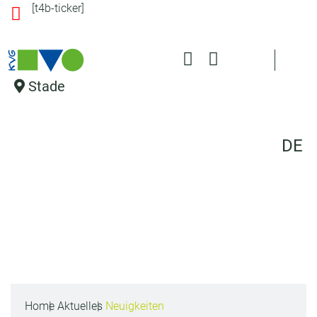
[t4b-ticker]
s
pr
in
g
e
Stade
n
DE
Home
Aktuelles
Neuigkeiten