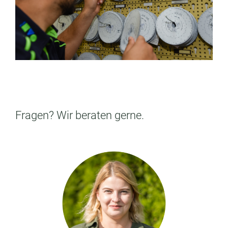
DOCH NICHT SO DAS PASSENDE
FÜR DICH?
Finde den Job, der zu DIR
Fragen? Wir beraten gerne.
passt!
> ZURÜCK ZUR JOBÜBERSICHT