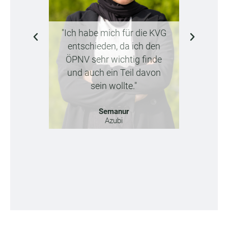
"Ich w
"Ich habe mich für die KVG
berufli
entschieden, da ich den
KVG hat
ÖPNV sehr wichtig finde
Arbeitge
und auch ein Teil davon
jetzt bin
sein wollte."
J
Semanur
Azubi