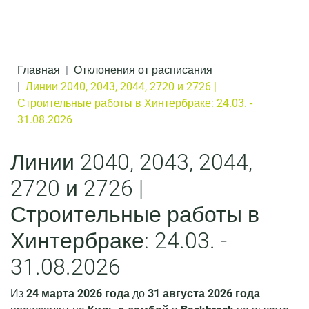
Перейти к содержанию
д
е
р
Главная
Отклонения от расписания
ж
Линии 2040, 2043, 2044, 2720 и 2726 |
Строительные работы в Хинтербраке: 24.03. -
и
31.08.2026
м
о
Линии 2040, 2043, 2044,
м
2720 и 2726 |
у
Строительные работы в
Хинтербраке: 24.03. -
31.08.2026
Из
24 марта 2026 года
до
31 августа 2026 года