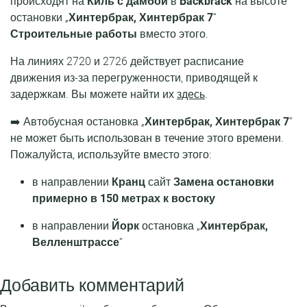
происходят на
Киль с дамбой
в
Backbrack
на высоте
остановки „
Хинтербрак, Хинтербрак 7
“
Строительные работы
вместо этого.
На линиях 2720 и 2726 действует расписание
движения из-за перегруженности, приводящей к
задержкам. Вы можете найти их
здесь
.
➡️ Автобусная остановка „
Хинтербрак, Хинтербрак 7
“
не может быть использован в течение этого времени.
Пожалуйста, используйте вместо этого:
в направлении
Кранц
сайт
Замена остановки
примерно в 150 метрах к востоку
в направлении
Йорк
остановка „
Хинтербрак,
Велленштрассе
“
Добавить комментарий