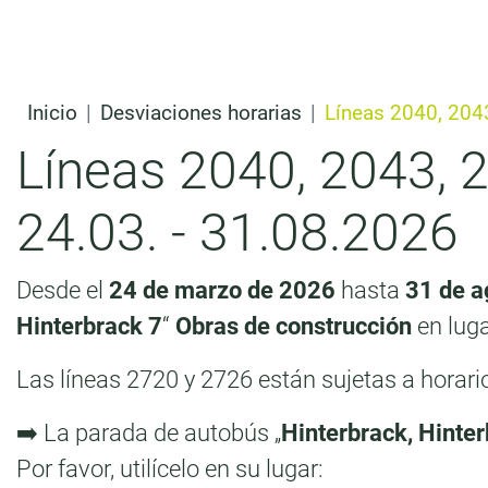
Ir al contenido
t
e
n
Inicio
Desviaciones horarias
Líneas 2040, 2043
i
Líneas 2040, 2043, 2
d
o
24.03. - 31.08.2026
Desde el
24 de marzo de 2026
hasta
31 de a
Hinterbrack 7
“
Obras de construcción
en luga
Las líneas 2720 y 2726 están sujetas a horar
➡️ La parada de autobús „
Hinterbrack, Hinter
Por favor, utilícelo en su lugar: