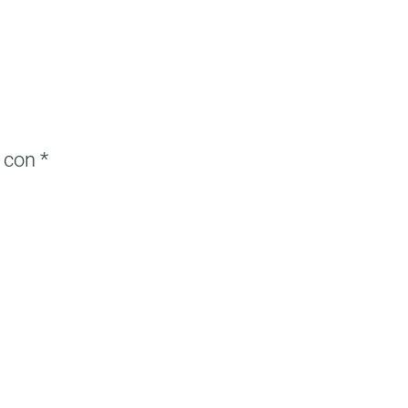
s con
*