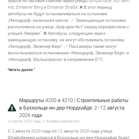
трассе по часовой стрелке через улицы Schulstraße, Auf dem
Ast, Emsener Berg и Emsener Straße. ❌ В этот период
автобусы не будут останавливаться на остановке
„Ненндорф, начальная школа“. ✅ Замещающая остановка
расположена на улице „Ауф-дем-Аст“ перед перекрёстком с
улицей „Квервег“. ❌ Автобусы, следующие через
замещающую остановку, не могут обслуживать остановку
„Ненндорф, Эмзенер-Берг“. ✅ Пассажиры также могут
воспользоваться остановками «Ненндорф, Эмзенер-Берг» и
«Ненндорф, Шульштрассе» в направлении B75.
Читать далее "
Маршруты 4200 и 4210 | Строительные работы
в Буххольце-ин-дер-Нордхайде: 2–12 августа
2026 года
24 июля 2026 года
Комментариев нет
С 2 августа 2026 года по 12 августа 2026 года улица
Штайнбеккер-штрассе в Буххольце-ин-дер-Нордхайде будет