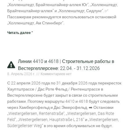
„Холленштедт, Брайтенштайнер-аллея Юг“, „Холленштедт,
Брайтенштайнер-аллея“ и „Холленштедт, Сидлунг“. ✅
Пассажирам рекомендуется воспользоваться остановкой
„Холленштедт, Ам Стиннберг“.
Читать далее "
Линии 4410 и 4618 | Строительные работы в
Вестергеллерсене: 22.04. - 31.12.2026
8. Апрель 2026 г.
Комментариев нет
С 22 апреля 2026 года по 31 декабря 2026 года перекресток
Хауптштрассе / Дас Роте Фельд / Рентенштрассе в
Вестергеллерсене будет закрыт в связи со строительными
работами. Поэтому маршруты 4410 и 4618 будут следовать
через Хамбергсфельд и Дас Эккерсфельд. ➡️ Остановки
„Westergellersen, Rentenstraße“, „Westergellersen, Das Rote
Feld“, „Westergellersen, Hauptstraße L 216“ и „Westergellersen,
Südergellerser Weg“ в это время обслуживаться не будут.