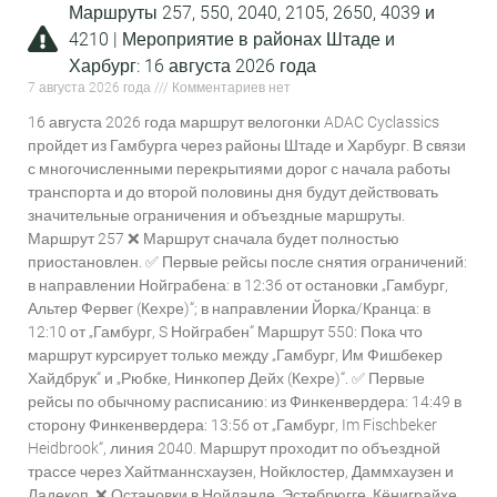
Маршруты 257, 550, 2040, 2105, 2650, 4039 и
4210 | Мероприятие в районах Штаде и
Харбург: 16 августа 2026 года
7 августа 2026 года
Комментариев нет
16 августа 2026 года маршрут велогонки ADAC Cyclassics
пройдет из Гамбурга через районы Штаде и Харбург. В связи
с многочисленными перекрытиями дорог с начала работы
транспорта и до второй половины дня будут действовать
значительные ограничения и объездные маршруты.
Маршрут 257 ❌ Маршрут сначала будет полностью
приостановлен. ✅ Первые рейсы после снятия ограничений:
в направлении Нойграбена: в 12:36 от остановки „Гамбург,
Альтер Фервег (Кехре)“; в направлении Йорка/Кранца: в
12:10 от „Гамбург, S Нойграбен“ Маршрут 550: Пока что
маршрут курсирует только между „Гамбург, Им Фишбекер
Хайдбрук“ и „Рюбке, Нинкопер Дейх (Кехре)“. ✅ Первые
рейсы по обычному расписанию: из Финкенвердера: 14:49 в
сторону Финкенвердера: 13:56 от „Гамбург, Im Fischbeker
Heidbrook“, линия 2040. Маршрут проходит по объездной
трассе через Хайтманнсхаузен, Нойклостер, Даммхаузен и
Ладекоп. ❌ Остановки в Нойланде, Эстебрюгге, Кёниграйхе,