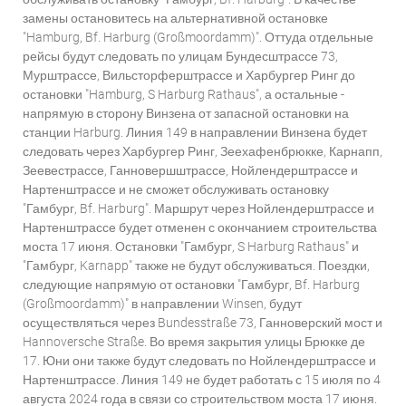
замены остановитесь на альтернативной остановке
"Hamburg, Bf. Harburg (Großmoordamm)". Оттуда отдельные
рейсы будут следовать по улицам Бундесштрассе 73,
Мурштрассе, Вильсторферштрассе и Харбургер Ринг до
остановки "Hamburg, S Harburg Rathaus", а остальные -
напрямую в сторону Винзена от запасной остановки на
станции Harburg. Линия 149 в направлении Винзена будет
следовать через Харбургер Ринг, Зеехафенбрюкке, Карнапп,
Зеевестрассе, Ганновершштрассе, Нойлендерштрассе и
Нартенштрассе и не сможет обслуживать остановку
"Гамбург, Bf. Harburg". Маршрут через Нойлендерштрассе и
Нартенштрассе будет отменен с окончанием строительства
моста 17 июня. Остановки "Гамбург, S Harburg Rathaus" и
"Гамбург, Karnapp" также не будут обслуживаться. Поездки,
следующие напрямую от остановки "Гамбург, Bf. Harburg
(Großmoordamm)" в направлении Winsen, будут
осуществляться через Bundesstraße 73, Ганноверский мост и
Hannoversche Straße. Во время закрытия улицы Брюкке де
17. Юни они также будут следовать по Нойлендерштрассе и
Нартенштрассе. Линия 149 не будет работать с 15 июля по 4
августа 2024 года в связи со строительством моста 17 июня.