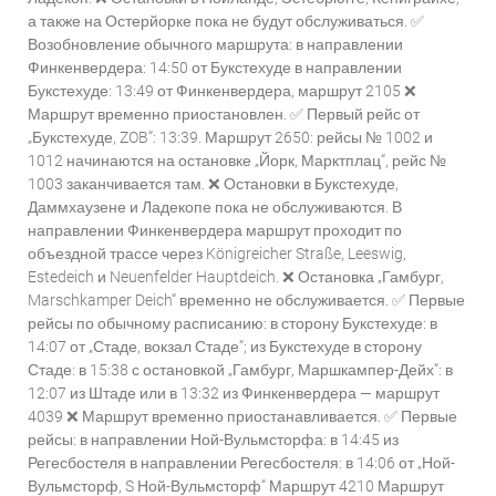
а также на Остерйорке пока не будут обслуживаться. ✅
Возобновление обычного маршрута: в направлении
Финкенвердера: 14:50 от Букстехуде в направлении
Букстехуде: 13:49 от Финкенвердера, маршрут 2105 ❌
Маршрут временно приостановлен. ✅ Первый рейс от
„Букстехуде, ZOB“: 13:39. Маршрут 2650: рейсы № 1002 и
1012 начинаются на остановке „Йорк, Марктплац“, рейс №
1003 заканчивается там. ❌ Остановки в Букстехуде,
Даммхаузене и Ладекопе пока не обслуживаются. В
направлении Финкенвердера маршрут проходит по
объездной трассе через Königreicher Straße, Leeswig,
Estedeich и Neuenfelder Hauptdeich. ❌ Остановка „Гамбург,
Marschkamper Deich“ временно не обслуживается. ✅ Первые
рейсы по обычному расписанию: в сторону Букстехуде: в
14:07 от „Стаде, вокзал Стаде“; из Букстехуде в сторону
Стаде: в 15:38 с остановкой „Гамбург, Маршкампер-Дейх“: в
12:07 из Штаде или в 13:32 из Финкенвердера — маршрут
4039 ❌ Маршрут временно приостанавливается. ✅ Первые
рейсы: в направлении Ной-Вульмсторфа: в 14:45 из
Регесбостеля в направлении Регесбостеля: в 14:06 от „Ной-
Вульмсторф, S Ной-Вульмсторф“ Маршрут 4210 Маршрут