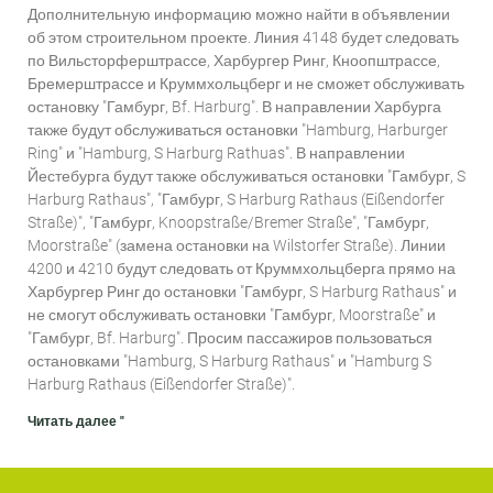
Дополнительную информацию можно найти в объявлении
об этом строительном проекте. Линия 4148 будет следовать
по Вильсторферштрассе, Харбургер Ринг, Кноопштрассе,
Бремерштрассе и Круммхольцберг и не сможет обслуживать
остановку "Гамбург, Bf. Harburg". В направлении Харбурга
также будут обслуживаться остановки "Hamburg, Harburger
Ring" и "Hamburg, S Harburg Rathuas". В направлении
Йестебурга будут также обслуживаться остановки "Гамбург, S
Harburg Rathaus", "Гамбург, S Harburg Rathaus (Eißendorfer
Straße)", "Гамбург, Knoopstraße/Bremer Straße", "Гамбург,
Moorstraße" (замена остановки на Wilstorfer Straße). Линии
4200 и 4210 будут следовать от Круммхольцберга прямо на
Харбургер Ринг до остановки "Гамбург, S Harburg Rathaus" и
не смогут обслуживать остановки "Гамбург, Moorstraße" и
"Гамбург, Bf. Harburg". Просим пассажиров пользоваться
остановками "Hamburg, S Harburg Rathaus" и "Hamburg S
Harburg Rathaus (Eißendorfer Straße)".
Читать далее "