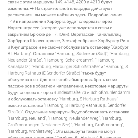
связи с этим маршруты 149, 4148, 4200 и 4210 будут
изменены. ➡️ На строительной площадке действуют
расписания - вы можете найти их здесь. Подробно: линия
149 в направлении Харбурга будет следовать через
Нартенштрассе (которая уже используется в связи с
закрытием Брюкке де 17. Юни), Веритаскай, Канальплац,
Харбургер Шлоссштрассе, Зеехафенбрюкке Харбургер Ринг
и Кнупштрассе и не сможет обслуживать остановку "Харбург,
Bf. Harburg". Остановки "Hamburg, Süderelbe (Süd)", "Hamburg,
Neuländer Straße", "Hamburg, Schellerdamm", "Hamburg,
Kanalplatz", "Hamburg, Harburger Schloßstraße" и "Hamburg, S
Harburg Rathaus (Eißendorfer Straße)" также будут
обслуживаться. Для того, чтобы быстрее забрать своих
пассажиров в обратном направлении, некоторые маршруты
будут следовать через Bundesstraße 73 и Schloßmühlendamm
и обслуживать остановку "Hamburg, S Harburg Rathaus"
вместо остановки "Hamburg, S Harburg Rathaus (Eißendorfer
Straße)". Отдельные маршруты будут обслуживать остановки
"Hamburg, Neuland", "Hamburg, Neuländer Weg", "Hamburg,
Großmoorbogen (Neuländer See)", "Hamburg, Großmoorring",
"Hamburg, Wohlersweg". Эти маршруты также не могут
обслуживать остановку "Гамбург, Bf. Harburg". В качестве