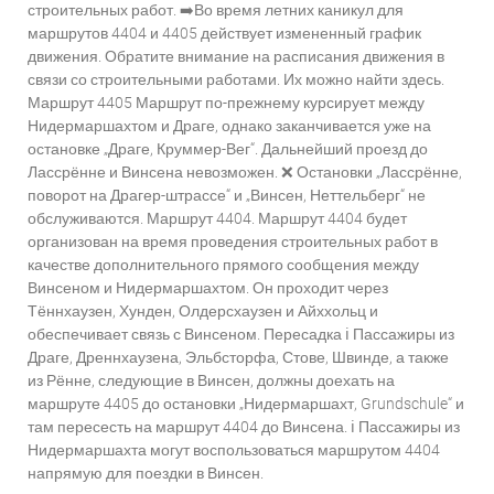
строительных работ. ➡️Во время летних каникул для
маршрутов 4404 и 4405 действует измененный график
движения. Обратите внимание на расписания движения в
связи со строительными работами. Их можно найти здесь.
Маршрут 4405 Маршрут по-прежнему курсирует между
Нидермаршахтом и Драге, однако заканчивается уже на
остановке „Драге, Круммер-Вег“. Дальнейший проезд до
Лассрённе и Винсена невозможен. ❌ Остановки „Лассрённе,
поворот на Драгер-штрассе“ и „Винсен, Неттельберг“ не
обслуживаются. Маршрут 4404. Маршрут 4404 будет
организован на время проведения строительных работ в
качестве дополнительного прямого сообщения между
Винсеном и Нидермаршахтом. Он проходит через
Тённхаузен, Хунден, Олдерсхаузен и Айххольц и
обеспечивает связь с Винсеном. Пересадка ℹ️ Пассажиры из
Драге, Дреннхаузена, Эльбсторфа, Стове, Швинде, а также
из Рённе, следующие в Винсен, должны доехать на
маршруте 4405 до остановки „Нидермаршахт, Grundschule“ и
там пересесть на маршрут 4404 до Винсена. ℹ️ Пассажиры из
Нидермаршахта могут воспользоваться маршрутом 4404
напрямую для поездки в Винсен.