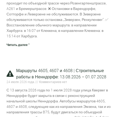
проходит по объездной трассе через Розенгартенштрассе,
A261 и Бремерштрассе. ❌ Остановки в Варендорфе,
Сотторфе и Леверзене не обслуживаются. В Зиверзене
обслуживается только остановка „Зиверзен, Рехкуленвег“. ✅
Восстановление обычного маршрута: в направлении
Харбурга: в 16:07 от Клеккена; в направлении Клеккена: в
15:14 от Харбурга.
Читать далее "
Маршруты 4605, 4607 и 4608 | Строительные
работы в Ненндорфе: 13.08.2026 – 01.07.2028
24 июля 2026 года
Комментариев нет
С 13 августа 2026 года по 1 июля 2028 года улица Квервег в
Ненндорфе будет закрыта в связи с реконструкцией
начальной школы Ненндорфа. Автобусы маршрутов 4605,
4607 и 4608, следующие как из направления Эмзена, так и из
направления трассы B75, будут двигаться по объездной