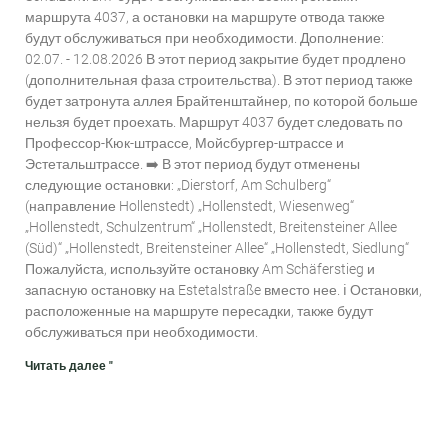
маршрута 4037, а остановки на маршруте отвода также
будут обслуживаться при необходимости. Дополнение:
02.07. - 12.08.2026 В этот период закрытие будет продлено
(дополнительная фаза строительства). В этот период также
будет затронута аллея Брайтенштайнер, по которой больше
нельзя будет проехать. Маршрут 4037 будет следовать по
Профессор-Кюк-штрассе, Мойсбургер-штрассе и
Эстетальштрассе. ➡️ В этот период будут отменены
следующие остановки: „Dierstorf, Am Schulberg“
(направление Hollenstedt) „Hollenstedt, Wiesenweg“
„Hollenstedt, Schulzentrum“ „Hollenstedt, Breitensteiner Allee
(Süd)“ „Hollenstedt, Breitensteiner Allee“ „Hollenstedt, Siedlung“
Пожалуйста, используйте остановку Am Schäferstieg и
запасную остановку на Estetalstraße вместо нее. ℹ️ Остановки,
расположенные на маршруте пересадки, также будут
обслуживаться при необходимости.
Читать далее "