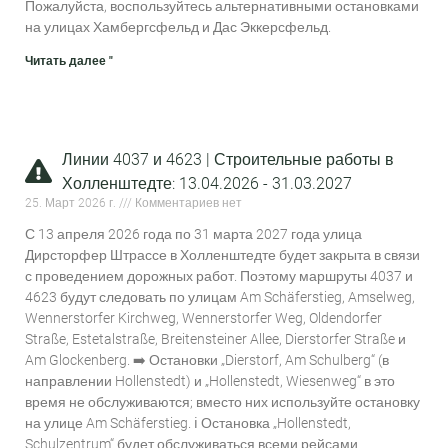
Пожалуйста, воспользуйтесь альтернативными остановками
на улицах Хамбергсфельд и Дас Эккерсфельд.
Читать далее "
Линии 4037 и 4623 | Строительные работы в
Холленштедте: 13.04.2026 - 31.03.2027
25. Март 2026 г.
Комментариев нет
С 13 апреля 2026 года по 31 марта 2027 года улица
Дирсторфер Штрассе в Холленштедте будет закрыта в связи
с проведением дорожных работ. Поэтому маршруты 4037 и
4623 будут следовать по улицам Am Schäferstieg, Amselweg,
Wennerstorfer Kirchweg, Wennerstorfer Weg, Oldendorfer
Straße, Estetalstraße, Breitensteiner Allee, Dierstorfer Straße и
Am Glockenberg. ➡️ Остановки „Dierstorf, Am Schulberg“ (в
направлении Hollenstedt) и „Hollenstedt, Wiesenweg“ в это
время не обслуживаются; вместо них используйте остановку
на улице Am Schäferstieg. ℹ️ Остановка „Hollenstedt,
Schulzentrum“ будет обслуживаться всеми рейсами