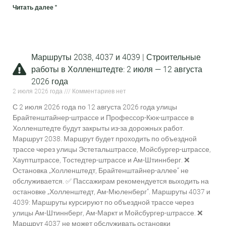
Читать далее "
Маршруты 2038, 4037 и 4039 | Строительные
работы в Холленштедте: 2 июля — 12 августа
2026 года
2 июля 2026 года
Комментариев нет
С 2 июля 2026 года по 12 августа 2026 года улицы
Брайтенштайнер-штрассе и Профессор-Кюк-штрассе в
Холленштедте будут закрыты из-за дорожных работ.
Маршрут 2038. Маршрут будет проходить по объездной
трассе через улицы Эстетальштрассе, Мойсбургер-штрассе,
Хауптштрассе, Тостедтер-штрассе и Ам-Штиннберг. ❌
Остановка „Холленштедт, Брайтенштайнер-аллее“ не
обслуживается. ✅ Пассажирам рекомендуется выходить на
остановке „Холленштедт, Ам-Мюленберг“. Маршруты 4037 и
4039: Маршруты курсируют по объездной трассе через
улицы Ам-Штиннберг, Ам-Маркт и Мойсбургер-штрассе. ❌
Маршрут 4037 не может обслуживать остановки