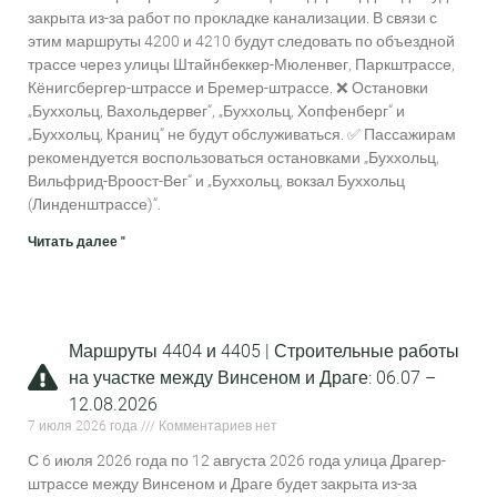
закрыта из-за работ по прокладке канализации. В связи с
этим маршруты 4200 и 4210 будут следовать по объездной
трассе через улицы Штайнбеккер-Мюленвег, Паркштрассе,
Кёнигсбергер-штрассе и Бремер-штрассе. ❌ Остановки
„Буххольц, Вахольдервег“, „Буххольц, Хопфенберг“ и
„Буххольц, Краниц“ не будут обслуживаться. ✅ Пассажирам
рекомендуется воспользоваться остановками „Буххольц,
Вильфрид-Вроост-Вег“ и „Буххольц, вокзал Буххольц
(Линденштрассе)“.
Читать далее "
Маршруты 4404 и 4405 | Строительные работы
на участке между Винсеном и Драге: 06.07 –
12.08.2026
7 июля 2026 года
Комментариев нет
С 6 июля 2026 года по 12 августа 2026 года улица Драгер-
штрассе между Винсеном и Драге будет закрыта из-за