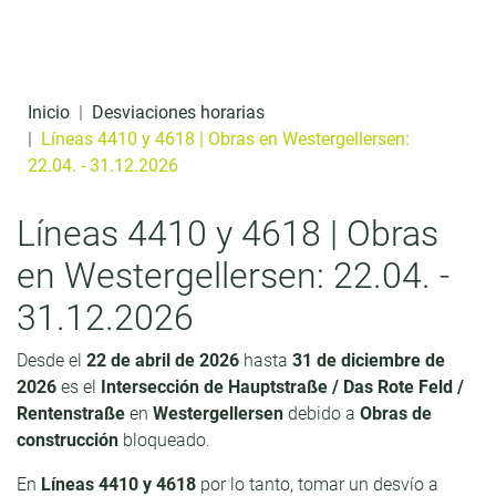
Ir al contenido
t
e
n
Inicio
Desviaciones horarias
i
Líneas 4410 y 4618 | Obras en Westergellersen:
22.04. - 31.12.2026
d
o
Líneas 4410 y 4618 | Obras
en Westergellersen: 22.04. -
31.12.2026
Desde el
22 de abril de 2026
hasta
31 de diciembre de
2026
es el
Intersección de Hauptstraße / Das Rote Feld /
Rentenstraße
en
Westergellersen
debido a
Obras de
construcción
bloqueado.
En
Líneas 4410 y 4618
por lo tanto, tomar un desvío a