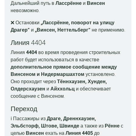
Дальнейший путь в
Лассрённе
и
Винсен
невозможно.
❌ Остановки
„Лассрённе, поворот на улицу
Драгер“
и
„Винсен, Неттельберг“
не применимо.
Линия 4404
Линия
4404
во время проведения строительных
работ будет использоваться в качестве
дополнительное прямое сообщение между
Винсеном и Нидермаршахтом
установлено.
Оно проходит через
Тённхаузен, Хунден,
Олдерсхаузен
и
Айххольц
и обеспечивает
сообщение с Винсеном.
Переход
ℹ️ Пассажиры из
Драге, Дреннхаузен,
Эльбсторф, Штове, Швинде
а также из
Рённе
с
целью
Винсен
ехать на
Линия 4405
до