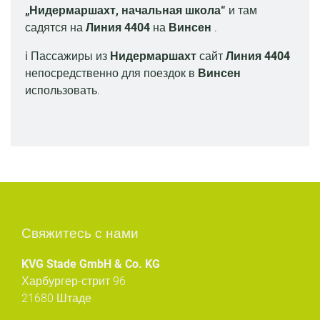
„Нидермаршахт, начальная школа“
и там
садятся на
Линия 4404
на
Винсен
.
ℹ️ Пассажиры из
Нидермаршахт
сайт
Линия 4404
непосредственно для поездок в
Винсен
использовать.
Свяжитесь с нами
KVG Stade GmbH & Co. KG
Харбургер-стрит 96
21680 Штаде