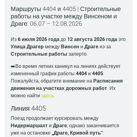
Маршруты 4404 и 4405 | Строительные
работы на участке между Винсеном и
Драге: 06.07 – 12.08.2026
Из
6 июля 2026 года
до
12 августа 2026 года
это
Улица Драгер
между
Винсен
и
Драге
из-за
Строительные работы
заперто.
➡️Во время летних каникул на линиях действует
измененный график работы
4404
и
4405
.
Пожалуйста, обратите внимание на
Расписания
движения на участках дорожных работ
. Их
можно найти
здесь
.
Линия 4405
Поезд продолжает курсировать между
Нидермаршахт
и
Драге
, однако заканчивается
уже на остановке
„Драге, Кривой путь“
.