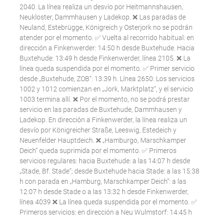
2040. La línea realiza un desvío por Heitmannshausen,
Neukloster, Dammhausen y Ladekop. ❌ Las paradas de
Neuland, Estebrügge, Königreich y Osterjork no se podrán
atender por el momento. ✅ Vuelta al recorrido habitual: en
dirección a Finkenwerder: 14:50 h desde Buxtehude. Hacia
Buxtehude: 13:49 h desde Finkenwerder, línea 2105. ❌ La
línea queda suspendida por el momento. ✅ Primer servicio
desde „Buxtehude, ZOB“: 13:39 h. Línea 2650: Los servicios
1002 y 1012 comienzan en „Jork, Marktplatz“, y el servicio
1003 termina allí. ❌ Por el momento, no se podrá prestar
servicio en las paradas de Buxtehude, Dammhausen y
Ladekop. En dirección a Finkenwerder, la línea realiza un
desvío por Königreicher Straße, Leeswig, Estedeich y
Neuenfelder Hauptdeich. ❌ „Hamburgo, Marschkamper
Deich“ queda suprimida por el momento. ✅ Primeros
servicios regulares: hacia Buxtehude: a las 14:07 h desde
„Stade, Bf. Stade“; desde Buxtehude hacia Stade: a las 15:38
h con parada en „Hamburg, Marschkamper Deich“: a las
12:07 h desde Stade o a las 13:32 h desde Finkenwerder,
línea 4039 ❌ La línea queda suspendida por el momento. ✅
Primeros servicios: en dirección a Neu Wulmstorf: 14:45 h