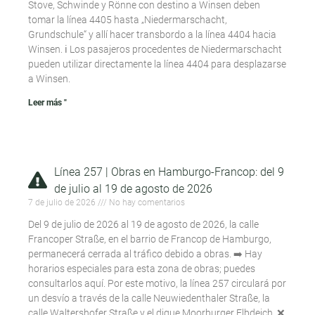
Stove, Schwinde y Rönne con destino a Winsen deben
tomar la línea 4405 hasta „Niedermarschacht,
Grundschule“ y allí hacer transbordo a la línea 4404 hacia
Winsen. ℹ️ Los pasajeros procedentes de Niedermarschacht
pueden utilizar directamente la línea 4404 para desplazarse
a Winsen.
Leer más "
Línea 257 | Obras en Hamburgo-Francop: del 9
de julio al 19 de agosto de 2026
7 de julio de 2026
No hay comentarios
Del 9 de julio de 2026 al 19 de agosto de 2026, la calle
Francoper Straße, en el barrio de Francop de Hamburgo,
permanecerá cerrada al tráfico debido a obras. ➡️ Hay
horarios especiales para esta zona de obras; puedes
consultarlos aquí. Por este motivo, la línea 257 circulará por
un desvío a través de la calle Neuwiedenthaler Straße, la
calle Waltershofer Straße y el dique Moorburger Elbdeich. ❌