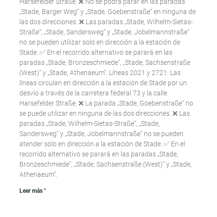
Harsefelder Straße. ❌ No se podrá parar en las paradas
„Stade, Barger Weg“ y „Stade, Goebenstraße“ en ninguna de
las dos direcciones. ❌ Las paradas „Stade, Wilhelm-Sietas-
Straße“, „Stade, Sandersweg“ y „Stade, Jobelmannstraße“
no se pueden utilizar solo en dirección a la estación de
Stade. ✅ En el recorrido alternativo se parará en las
paradas „Stade, Bronzeschmiede“, „Stade, Sachsenstraße
(West)“ y „Stade, Athenaeum“. Líneas 2021 y 2721: Las
líneas circulan en dirección a la estación de Stade por un
desvío a través de la carretera federal 73 y la calle
Harsefelder Straße. ❌ La parada „Stade, Goebenstraße“ no
se puede utilizar en ninguna de las dos direcciones. ❌ Las
paradas „Stade, Wilhelm-Sietas-Straße“, „Stade,
Sandersweg“ y „Stade, Jobelmannstraße“ no se pueden
atender solo en dirección a la estación de Stade. ✅ En el
recorrido alternativo se parará en las paradas „Stade,
Bronzeschmiede“, „Stade, Sachsenstraße (West)“ y „Stade,
Athenaeum“.
Leer más "