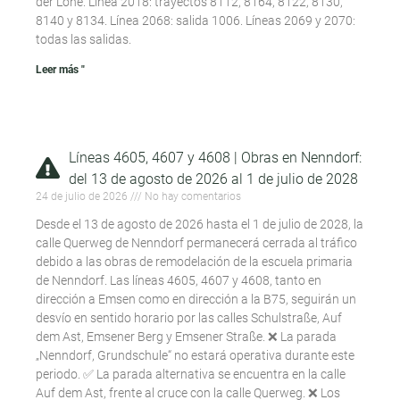
der Lohe. Línea 2018: trayectos 8112, 8164, 8122, 8130,
8140 y 8134. Línea 2068: salida 1006. Líneas 2069 y 2070:
todas las salidas.
Leer más "
Líneas 4605, 4607 y 4608 | Obras en Nenndorf:
del 13 de agosto de 2026 al 1 de julio de 2028
24 de julio de 2026
No hay comentarios
Desde el 13 de agosto de 2026 hasta el 1 de julio de 2028, la
calle Querweg de Nenndorf permanecerá cerrada al tráfico
debido a las obras de remodelación de la escuela primaria
de Nenndorf. Las líneas 4605, 4607 y 4608, tanto en
dirección a Emsen como en dirección a la B75, seguirán un
desvío en sentido horario por las calles Schulstraße, Auf
dem Ast, Emsener Berg y Emsener Straße. ❌ La parada
„Nenndorf, Grundschule“ no estará operativa durante este
periodo. ✅ La parada alternativa se encuentra en la calle
Auf dem Ast, frente al cruce con la calle Querweg. ❌ Los