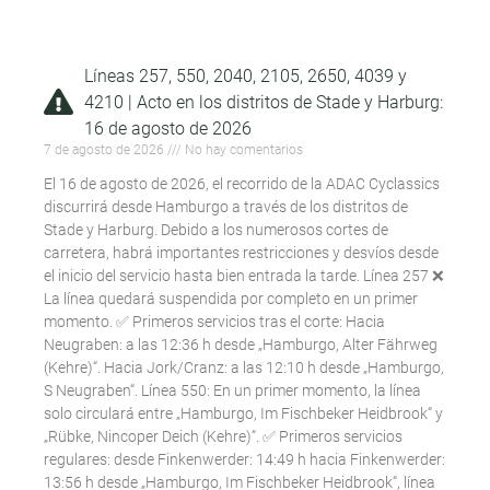
Líneas 257, 550, 2040, 2105, 2650, 4039 y
4210 | Acto en los distritos de Stade y Harburg:
16 de agosto de 2026
7 de agosto de 2026
No hay comentarios
El 16 de agosto de 2026, el recorrido de la ADAC Cyclassics
discurrirá desde Hamburgo a través de los distritos de
Stade y Harburg. Debido a los numerosos cortes de
carretera, habrá importantes restricciones y desvíos desde
el inicio del servicio hasta bien entrada la tarde. Línea 257 ❌
La línea quedará suspendida por completo en un primer
momento. ✅ Primeros servicios tras el corte: Hacia
Neugraben: a las 12:36 h desde „Hamburgo, Alter Fährweg
(Kehre)“. Hacia Jork/Cranz: a las 12:10 h desde „Hamburgo,
S Neugraben“. Línea 550: En un primer momento, la línea
solo circulará entre „Hamburgo, Im Fischbeker Heidbrook“ y
„Rübke, Nincoper Deich (Kehre)“. ✅ Primeros servicios
regulares: desde Finkenwerder: 14:49 h hacia Finkenwerder:
13:56 h desde „Hamburgo, Im Fischbeker Heidbrook“, línea