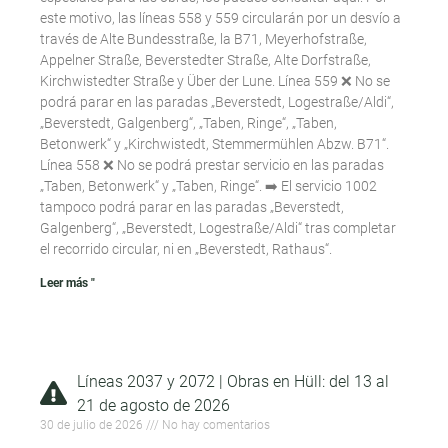
este motivo, las líneas 558 y 559 circularán por un desvío a
través de Alte Bundesstraße, la B71, Meyerhofstraße,
Appelner Straße, Beverstedter Straße, Alte Dorfstraße,
Kirchwistedter Straße y Über der Lune. Línea 559 ❌ No se
podrá parar en las paradas „Beverstedt, Logestraße/Aldi“,
„Beverstedt, Galgenberg“, „Taben, Ringe“, „Taben,
Betonwerk“ y „Kirchwistedt, Stemmermühlen Abzw. B71“.
Línea 558 ❌ No se podrá prestar servicio en las paradas
„Taben, Betonwerk“ y „Taben, Ringe“. ➡️ El servicio 1002
tampoco podrá parar en las paradas „Beverstedt,
Galgenberg“, „Beverstedt, Logestraße/Aldi“ tras completar
el recorrido circular, ni en „Beverstedt, Rathaus“.
Leer más "
Líneas 2037 y 2072 | Obras en Hüll: del 13 al
21 de agosto de 2026
30 de julio de 2026
No hay comentarios