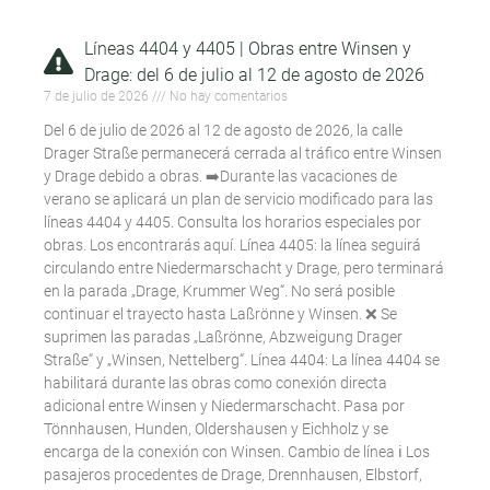
Líneas 4404 y 4405 | Obras entre Winsen y
Drage: del 6 de julio al 12 de agosto de 2026
7 de julio de 2026
No hay comentarios
Del 6 de julio de 2026 al 12 de agosto de 2026, la calle
Drager Straße permanecerá cerrada al tráfico entre Winsen
y Drage debido a obras. ➡️Durante las vacaciones de
verano se aplicará un plan de servicio modificado para las
líneas 4404 y 4405. Consulta los horarios especiales por
obras. Los encontrarás aquí. Línea 4405: la línea seguirá
circulando entre Niedermarschacht y Drage, pero terminará
en la parada „Drage, Krummer Weg“. No será posible
continuar el trayecto hasta Laßrönne y Winsen. ❌ Se
suprimen las paradas „Laßrönne, Abzweigung Drager
Straße“ y „Winsen, Nettelberg“. Línea 4404: La línea 4404 se
habilitará durante las obras como conexión directa
adicional entre Winsen y Niedermarschacht. Pasa por
Tönnhausen, Hunden, Oldershausen y Eichholz y se
encarga de la conexión con Winsen. Cambio de línea ℹ️ Los
pasajeros procedentes de Drage, Drennhausen, Elbstorf,