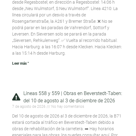
desde Regesbostel; en dirección a Regesbostel: 14:06 h
desde „Neu Wulmstorf, S Neu Wulmstorf“. Línea 4210: La
línea circulará por un desvío a través de
Rosengartenstraße, la A261 y Bremer Straße. ❌ No se
podrá parar en las paradas de Vahrendorf, Sottorf y
Leversen. En Sieversen solo se parará en la parada
„Sieversen, Rehkulenweg“. ✅ Vuelta al recorrido habitual:
Hacia Harburg: a las 16:07 h desde Klecken. Hacia Klecken:
a las 15:14 h desde Harburg.
Leer más "
Líneas 558 y 559 | Obras en Beverstedt-Taben:
del 10 de agosto al 3 de diciembre de 2026
7 de agosto de 2026
No hay comentarios
Del 10 de agosto de 2026 al 3 de diciembre de 2026, la B71
estará cortada al tráfico en Beverstedt-Taben debido a
obras de rehabilitación de la carretera. ➡️ Hay horarios
especiales para las obras; los puedes consultar aquí. Por