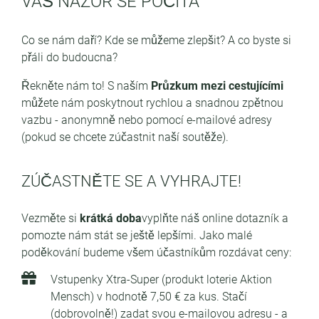
VÁŠ NÁZOR SE POČÍTÁ
Co se nám daří? Kde se můžeme zlepšit? A co byste si
přáli do budoucna?
Řekněte nám to! S naším
Průzkum mezi cestujícími
můžete nám poskytnout rychlou a snadnou zpětnou
vazbu - anonymně nebo pomocí e-mailové adresy
(pokud se chcete zúčastnit naší soutěže).
ZÚČASTNĚTE SE A VYHRAJTE!
Vezměte si
krátká doba
vyplňte náš online dotazník a
pomozte nám stát se ještě lepšími. Jako malé
poděkování budeme všem účastníkům rozdávat ceny:
Vstupenky Xtra-Super (produkt loterie Aktion
Mensch) v hodnotě 7,50 € za kus. Stačí
(dobrovolně!) zadat svou e-mailovou adresu - a