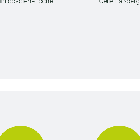
dní dovolené ročně
Celle Faßberg