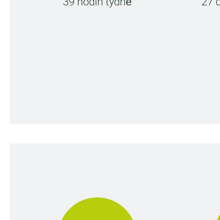
39 hodin týdně
27 