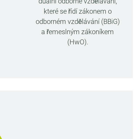
duální odborné vzdělávání,
které se řídí zákonem o
odborném vzdělávání (BBiG)
a řemeslným zákoníkem
(HwO).