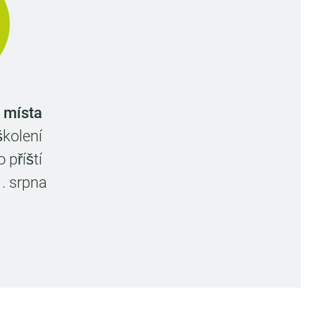
 místa
kolení
 příští
1. srpna