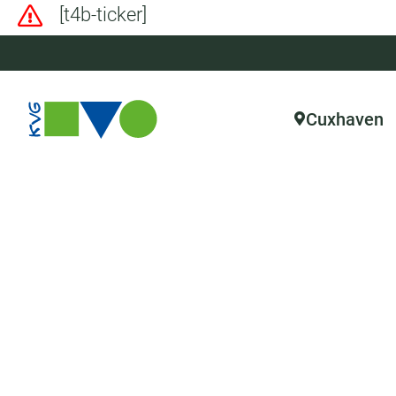
[t4b-ticker]
Cuxhaven