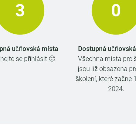
3
0
pná učňovská místa
Dostupná učňovská
ejte se přihlásit 🙂
Všechna místa pro š
jsou již obsazena pro
školení, které začne 
2024.